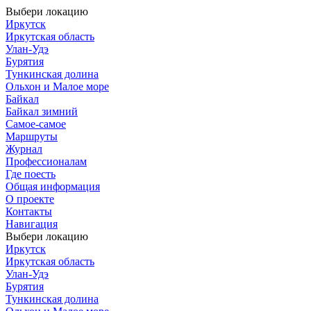
Выбери локацию
Иркутск
Иркутская область
Улан-Удэ
Бурятия
Тункинская долина
Ольхон и Малое море
Байкал
Байкал зимний
Самое-самое
Маршруты
Журнал
Профессионалам
Где поесть
Общая информация
О проекте
Контакты
Навигация
Выбери локацию
Иркутск
Иркутская область
Улан-Удэ
Бурятия
Тункинская долина