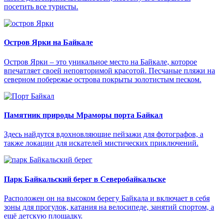
посетить все туристы.
Остров Ярки на Байкале
Остров Ярки – это уникальное место на Байкале, которое
впечатляет своей неповторимой красотой. Песчаные пляжи на
северном побережье острова покрыты золотистым песком.
Памятник природы Мраморы порта Байкал
Здесь найдутся вдохновляющие пейзажи для фотографов, а
также локации для искателей мистических приключений.
Парк Байкальский берег в Северобайкальске
Расположен он на высоком берегу Байкала и включает в себя
зоны для прогулок, катания на велосипеде, занятий спортом, а
ещё детскую площадку.