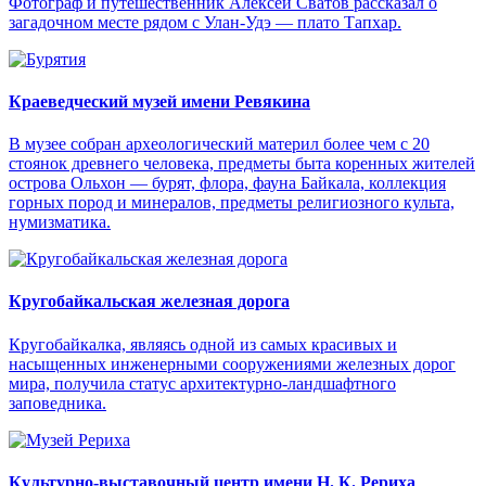
Фотограф и путешественник Алексей Сватов рассказал о
загадочном месте рядом с Улан-Удэ — плато Тапхар.
Краеведческий музей имени Ревякина
В музее собран археологический материл более чем с 20
стоянок древнего человека, предметы быта коренных жителей
острова Ольхон — бурят, флора, фауна Байкала, коллекция
горных пород и минералов, предметы религиозного культа,
нумизматика.
Кругобайкальская железная дорога
Кругобайкалка, являясь одной из самых красивых и
насыщенных инженерными сооружениями железных дорог
мира, получила статус архитектурно-ландшафтного
заповедника.
Культурно-выставочный центр имени Н. К. Рериха