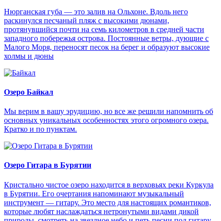
Нюрганская губа — это залив на Ольхоне. Вдоль него
раскинулся песчаный пляж с высокими дюнами,
протянувшийся почти на семь километров в средней части
западного побережья острова. Постоянные ветры, дующие с
Малого Моря, переносят песок на берег и образуют высокие
холмы и дюны
Озеро Байкал
Мы верим в вашу эрудицию, но все же решили напомнить об
основных уникальных особенностях этого огромного озера.
Кратко и по пунктам.
Озеро Гитара в Бурятии
Кристально чистое озеро находится в верховьях реки Куркула
в Бурятии. Его очертания напоминают музыкальный
инструмент — гитару. Это место для настоящих романтиков,
которые любят наслаждаться нетронутыми видами дикой
природы, смотреть на звездное небо и петь песни под гитару.