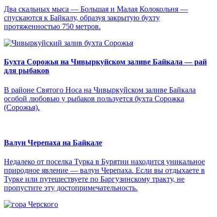
Два скальных мыса — Большая и Малая Колокольня —
спускаются к Байкалу, образуя закрытую бухту
протяженностью 750 метров.
Бухта Сорожья на Чивыркуйском заливе Байкала — рай
для рыбаков
В районе Святого Носа на Чивыркуйском заливе Байкала
особой любовью у рыбаков пользуется бухта Сорожка
(Сорожья).
Валун Черепаха на Байкале
Недалеко от поселка Турка в Бурятии находится уникальное
природное явление — валун Черепаха. Если вы отдыхаете в
Турке или путешествуете по Баргузинскому тракту, не
пропустите эту достопримечательность.