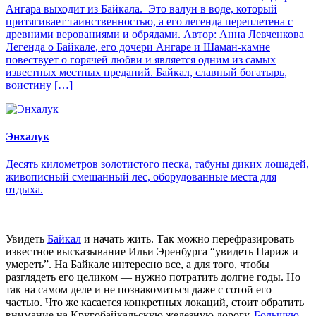
Ангара выходит из Байкала. Это валун в воде, который
притягивает таинственностью, а его легенда переплетена с
древними верованиями и обрядами. Автор: Анна Левченкова
Легенда о Байкале, его дочери Ангаре и Шаман-камне
повествует о горячей любви и является одним из самых
известных местных преданий. Байкал, славный богатырь,
воистину […]
Энхалук
Десять километров золотистого песка, табуны диких лошадей,
живописный смешанный лес, оборудованные места для
отдыха.
Увидеть
Байкал
и начать жить. Так можно перефразировать
известное высказывание Ильи Эренбурга “увидеть Париж и
умереть”. На Байкале интересно все, а для того, чтобы
разглядеть его целиком — нужно потратить долгие годы. Но
так на самом деле и не познакомиться даже с сотой его
частью. Что же касается конкретных локаций, стоит обратить
внимание на Кругобайкальскую железную дорогу,
Большую