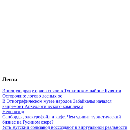
Лента
Эпичную драку орлов сняли в Тункинском районе Бурятии
Осторожно: логово лесных ос
В Этнографическом музее народов Забайкалья начался
капремонт Археологического комплекса
Нерпалэнд
Сапборды, электрофойл и кафе. Чем удивит туристический
бизнес на Гусином озере?
Усть-Кутский сользавод воссоздают в виртуальной реальности