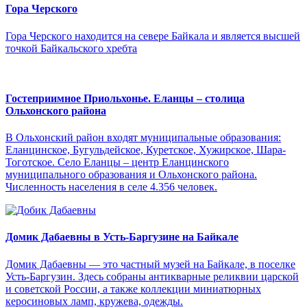
Гора Черского
Гора Черского находится на севере Байкала и является высшей
точкой Байкальского хребта
Гостеприимное Приольхонье. Еланцы – столица
Ольхонского района
В Ольхонский район входят муниципальные образования:
Еланцинское, Бугульдейское, Куретское, Хужирское, Шара-
Тоготское. Село Еланцы – центр Еланцинского
муниципального образования и Ольхонского района.
Численность населения в селе 4.356 человек.
Домик Дабаевны в Усть-Баргузине на Байкале
Домик Дабаевны — это частный музей на Байкале, в поселке
Усть-Баргузин. Здесь собраны антикварные реликвии царской
и советской России, а также коллекции миниатюрных
керосиновых ламп, кружева, одежды.