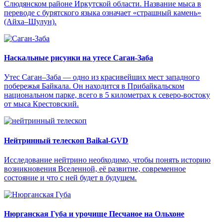
Слюдянском районе Иркутской области. Название мыса в
переводе с бурятского языка означает «страшный камень»
(Айха–Шулун).
Наскальные рисунки на утесе Саган-Заба
Утес Саган–Заба — одно из красивейших мест западного
побережья Байкала. Он находится в Прибайкальском
национальном парке, всего в 5 километрах к северо-востоку
от мыса Крестовский.
Нейтринный телескоп Baikal-GVD
Исследование нейтрино необходимо, чтобы понять историю
возникновения Вселенной, её развитие, современное
состояние и что с ней будет в будущем.
Нюрганская Губа и урочище Песчаное на Ольхоне