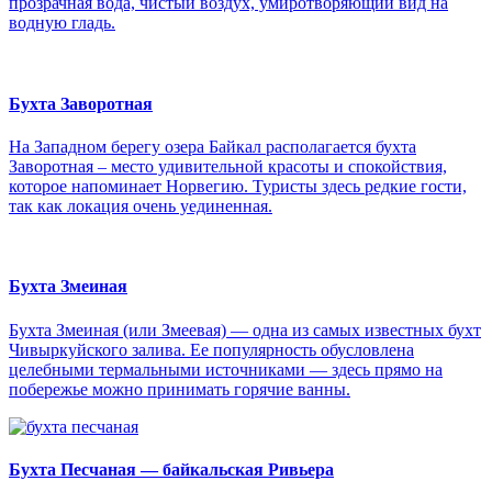
прозрачная вода, чистый воздух, умиротворяющий вид на
водную гладь.
Бухта Заворотная
На Западном берегу озера Байкал располагается бухта
Заворотная – место удивительной красоты и спокойствия,
которое напоминает Норвегию. Туристы здесь редкие гости,
так как локация очень уединенная.
Бухта Змеиная
Бухта Змеиная (или Змеевая) — одна из самых известных бухт
Чивыркуйского залива. Ее популярность обусловлена
целебными термальными источниками — здесь прямо на
побережье можно принимать горячие ванны.
Бухта Песчаная — байкальская Ривьера