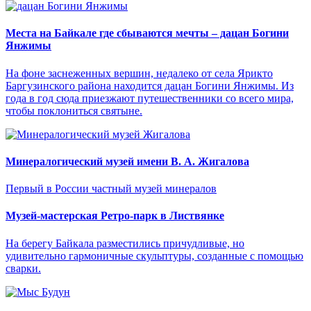
Места на Байкале где сбываются мечты – дацан Богини
Янжимы
На фоне заснеженных вершин, недалеко от села Ярикто
Баргузинского района находится дацан Богини Янжимы. Из
года в год сюда приезжают путешественники со всего мира,
чтобы поклониться святыне.
Минералогический музей имени В. А. Жигалова
Первый в России частный музей минералов
Музей-мастерская Ретро-парк в Листвянке
На берегу Байкала разместились причудливые, но
удивительно гармоничные скульптуры, созданные с помощью
сварки.