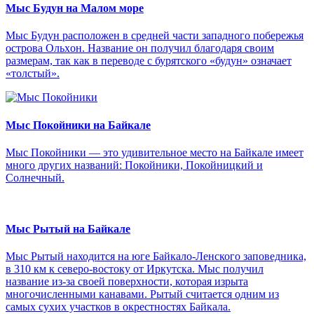
Мыс Будун на Малом море
Мыс Будун расположен в средней части западного побережья
острова Oльxoн. Название он получил благодаря своим
размерам, так как в переводе с бурятского «будун» означает
«толстый».
Мыс Покойники на Байкале
Мыс Покойники — это удивительное место на Байкале имеет
много других названий: Покойники, Покойницкий и
Солнечный.
Мыс Рытый на Байкале
Мыс Рытый находится на юге Байкало-Ленского заповедника,
в 310 км к северо-востоку от Иркутска. Мыс получил
название из-за своей поверхности, которая изрыта
многочисленными канавами. Рытый считается одним из
самых сухих участков в окрестностях Байкала.