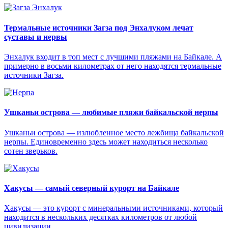
Термальные источники Загза под Энхалуком лечат
суставы и нервы
Энхалук входит в топ мест с лучшими пляжами на Байкале. А
примерно в восьми километрах от него находятся термальные
источники Загза.
Ушканьи острова — любимые пляжи байкальской нерпы
Ушканьи острова — излюбленное место лежбища байкальской
нерпы. Единовременно здесь может находиться несколько
сотен зверьков.
Хакусы — самый северный курорт на Байкале
Хакусы — это курорт с минеральными источниками, который
находится в нескольких десятках километров от любой
цивилизации.