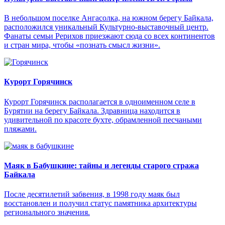
В небольшом поселке Ангасолка, на южном берегу Байкала,
расположился уникальный Культурно-выставочный центр.
Фанаты семьи Рерихов приезжают сюда со всех континентов
и стран мира, чтобы «познать смысл жизни».
Курорт Горячинск
Курорт Горячинск располагается в одноименном селе в
Бурятии на берегу Байкала. Здравница находится в
удивительной по красоте бухте, обрамленной песчаными
пляжами.
Маяк в Бабушкине: тайны и легенды старого стража
Байкала
После десятилетий забвения, в 1998 году маяк был
восстановлен и получил статус памятника архитектуры
регионального значения.