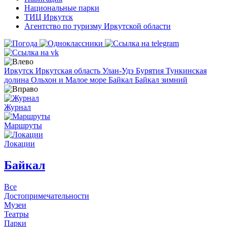
Национальные парки
ТИЦ Иркутск
Агентство по туризму Иркутской области
Иркутск
Иркутская область
Улан-Удэ
Бурятия
Тункинская
долина
Ольхон и Малое море
Байкал
Байкал зимний
Журнал
Маршруты
Локации
Байкал
Все
Достопримечательности
Музеи
Театры
Парки