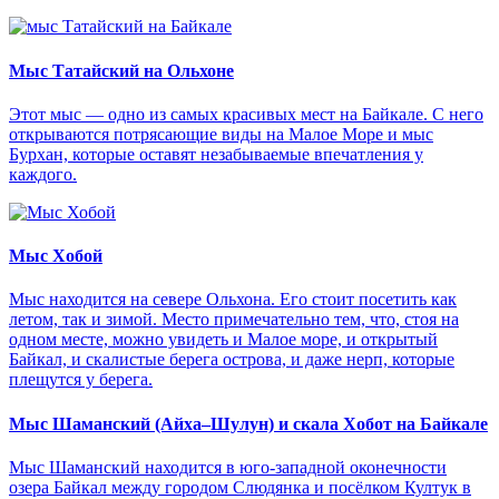
Мыс Татайский на Ольхоне
Этот мыс — одно из самых красивых мест на Байкале. С него
открываются потрясающие виды на Малое Море и мыс
Бурхан, которые оставят незабываемые впечатления у
каждого.
Мыс Хобой
Мыс находится на севере Ольхона. Его стоит посетить как
летом, так и зимой. Место примечательно тем, что, стоя на
одном месте, можно увидеть и Малое море, и открытый
Байкал, и скалистые берега острова, и даже нерп, которые
плещутся у берега.
Мыс Шаманский (Айха–Шулун) и скала Хобот на Байкале
Мыс Шаманский находится в юго-западной оконечности
озера Байкал между городом Слюдянка и посёлком Култук в