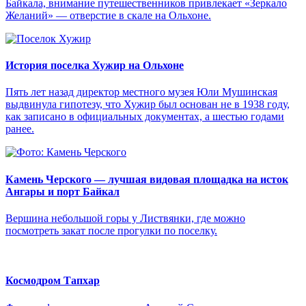
Байкала, внимание путешественников привлекает «Зеркало
Желаний» — отверстие в скале на Ольхоне.
История поселка Хужир на Ольхоне
Пять лет назад директор местного музея Юли Мушинская
выдвинула гипотезу, что Хужир был основан не в 1938 году,
как записано в официальных документах, а шестью годами
ранее.
Камень Черского — лучшая видовая площадка на исток
Ангары и порт Байкал
Вершина небольшой горы у Листвянки, где можно
посмотреть закат после прогулки по поселку.
Космодром Тапхар