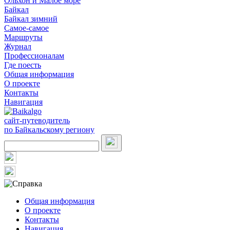
Ольхон и Малое море
Байкал
Байкал зимний
Самое-самое
Маршруты
Журнал
Профессионалам
Где поесть
Общая информация
О проекте
Контакты
Навигация
сайт-путеводитель
по Байкальскому региону
Общая информация
О проекте
Контакты
Навигация