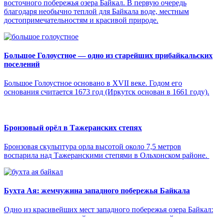
восточного побережья озера Байкал. В первую очередь
благодаря необычно теплой для Байкала воде, местным
достопримечательностям и красивой природе.
Большое Голоустное — одно из старейших прибайкальских
поселений
Большое Голоустное основано в XVII веке. Годом его
основания считается 1673 год (Иркутск основан в 1661 году).
Бронзовый орёл в Тажеранских степях
Бронзовая скульптура орла высотой около 7,5 метров
воспарила над Тажеранскими степями в Ольхонском районе.
Бухта Ая: жемчужина западного побережья Байкала
Одно из красивейших мест западного побережья озера Байкал: