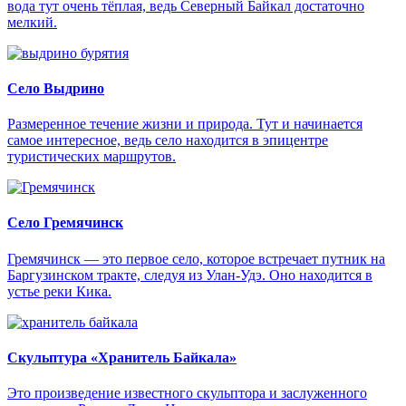
вода тут очень тёплая, ведь Северный Байкал достаточно
мелкий.
Село Выдрино
Размеренное течение жизни и природа. Тут и начинается
самое интересное, ведь село находится в эпицентре
туристических маршрутов.
Село Гремячинск
Гремячинск — это первое село, которое встречает путник на
Баргузинском тракте, следуя из Улан-Удэ. Оно находится в
устье реки Кика.
Скульптура «Хранитель Байкала»
Это произведение известного скульптора и заслуженного