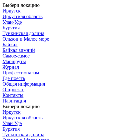
Выбери локацию
Иркутск
Иркутская область
Улан-Удэ
Бурятия
Тункинская долина
Ольхон и Малое море
Байкал
Байкал зимний
Самое-самое
Маршруты
Журнал
Профессионалам
Где поесть
Общая информация
О проекте
Контакты
Навигация
Выбери локацию
Иркутск
Иркутская область
Улан-Удэ
Бурятия
Тункинская долина