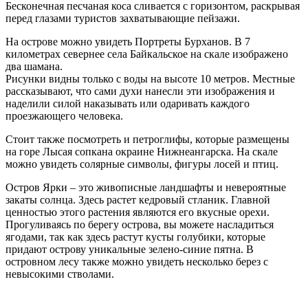
Бесконечная песчаная коса сливается с горизонтом, раскрывая
перед глазами туристов захватывающие пейзажи.
На острове можно увидеть Портреты Бурханов. В 7
километрах севернее села Байкальское на скале изображено
два шамана.
Рисунки видны только с воды на высоте 10 метров. Местные
рассказывают, что сами духи нанесли эти изображения и
наделили силой наказывать или одаривать каждого
проезжающего человека.
Стоит также посмотреть и петроглифы, которые размещены
на горе Лысая сопкана окраине Нижнеангарска. На скале
можно увидеть солярные символы, фигуры лосей и птиц.
Остров Ярки – это живописные ландшафты и невероятные
закаты солнца. Здесь растет кедровый стланик. Главной
ценностью этого растения являются его вкусные орехи.
Прогуливаясь по берегу острова, вы можете насладиться
ягодами, так как здесь растут кусты голубики, которые
придают острову уникальные зелено-синие пятна. В
островном лесу также можно увидеть несколько берез с
невысокими стволами.