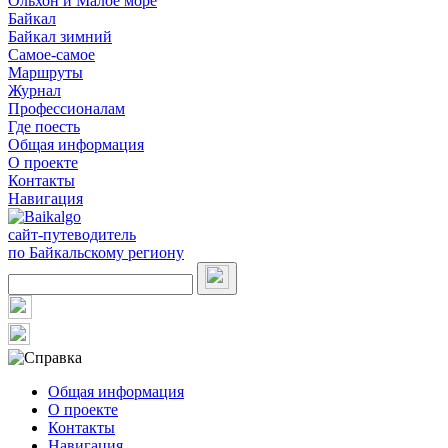
Ольхон и Малое море
Байкал
Байкал зимний
Самое-самое
Маршруты
Журнал
Профессионалам
Где поесть
Общая информация
О проекте
Контакты
Навигация
сайт-путеводитель
по Байкальскому региону
Общая информация
О проекте
Контакты
Навигация