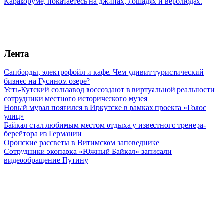
Каракоруме, покатаетесь на джипах, лошадях и верблюдах.
Лента
Сапборды, электрофойл и кафе. Чем удивит туристический
бизнес на Гусином озере?
Усть-Кутский сользавод воссоздают в виртуальной реальности
сотрудники местного исторического музея
Новый мурал появился в Иркутске в рамках проекта «Голос
улиц»
Байкал стал любимым местом отдыха у известного тренера-
берейтора из Германии
Оронские рассветы в Витимском заповеднике
Сотрудники экопарка «Южный Байкал» записали
видеообращение Путину