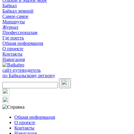
Ольхон и Малое море
Байкал
Байкал зимний
Самое-самое
Маршруты
Журнал
Профессионалам
Где поесть
Общая информация
О проекте
Контакты
Навигация
сайт-путеводитель
по Байкальскому региону
Общая информация
О проекте
Контакты
Навигация