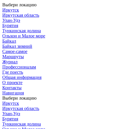
Выбери локацию
Иркутск
Иркутская область
Улан-Удэ
Бурятия
Тункинская долина
Ольхон и Малое море
Байкал
Байкал зимний
Самое-самое
Маршруты
Журнал
Профессионалам
Где поесть
Общая информация
О проекте
Контакты
Навигация
Выбери локацию
Иркутск
Иркутская область
Улан-Удэ
Бурятия
Тункинская долина