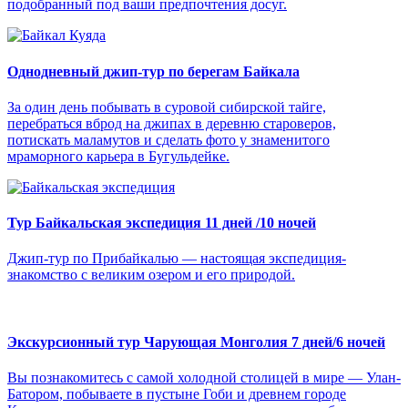
подобранный под ваши предпочтения досуг.
Однодневный джип-тур по берегам Байкала
За один день побывать в суровой сибирской тайге,
перебраться вброд на джипах в деревню староверов,
потискать маламутов и сделать фото у знаменитого
мраморного карьера в Бугульдейке.
Тур Байкальская экспедиция 11 дней /10 ночей
Джип-тур по Прибайкалью — настоящая экспедиция-
знакомство с великим озером и его природой.
Экскурсионный тур Чарующая Монголия 7 дней/6 ночей
Вы познакомитесь с самой холодной столицей в мире — Улан-
Батором, побываете в пустыне Гоби и древнем городе