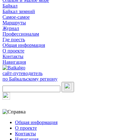
Ольхон и Малое море
Байкал
Байкал зимний
Самое-самое
Маршруты
Журнал
Профессионалам
Где поесть
Общая информация
О проекте
Контакты
Навигация
сайт-путеводитель
по Байкальскому региону
Общая информация
О проекте
Контакты
Навигация