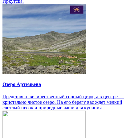
Иркутска.
Озеро Артемьева
Представьте величественный горный цирк, а в центре —
кристально чистое озеро. На его берегу вас ждет мелкий
светлый песок и природные чаши для купания.