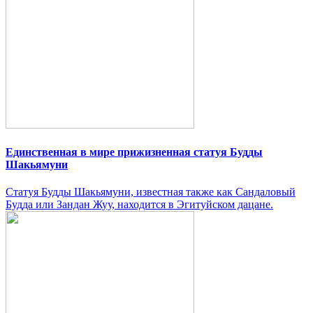
Единственная в мире прижизненная статуя Будды
Шакьямуни
Статуя Будды Шакьямуни, известная также как Сандаловый
Будда или Зандан Жуу, находится в Эгитуйском дацане.