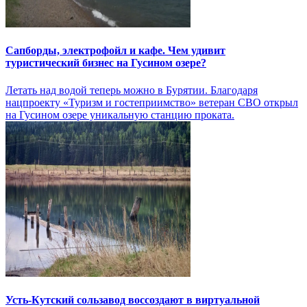
Сапборды, электрофойл и кафе. Чем удивит
туристический бизнес на Гусином озере?
Летать над водой теперь можно в Бурятии. Благодаря
нацпроекту «Туризм и гостеприимство» ветеран СВО открыл
на Гусином озере уникальную станцию проката.
Усть-Кутский сользавод воссоздают в виртуальной