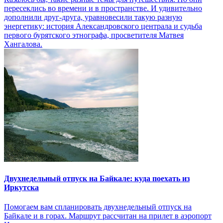
пересеклись во времени и в пространстве. И удивительно
дополнили друг-друга, уравновесили такую разную
энергетику: история Александровского централа и судьба
первого бурятского этнографа, просветителя Матвея
Хангалова.
Двухнедельный отпуск на Байкале: куда поехать из
Иркутска
Помогаем вам спланировать двухнедельный отпуск на
Байкале и в горах. Маршрут рассчитан на прилет в аэропорт