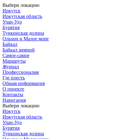
Выбери локацию
Иркутск
Иркутская область
Улан-Удэ
Бурятия
Тункинская долина
Ольхон и Малое море
Байкал
Байкал зимний
Самое-самое
Маршруты
Журнал
Профессионалам
Где поесть
Общая информация
О проекте
Контакты
Навигация
Выбери локацию
Иркутск
Иркутская область
Улан-Удэ
Бурятия
Тункинская долина