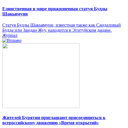
Единственная в мире прижизненная статуя Будды
Шакьямуни
Статуя Будды Шакьямуни, известная также как Сандаловый
Будда или Зандан Жуу, находится в Эгитуйском дацане.
Журнал
Жителей Бурятии приглашают присоединиться к
всероссийскому движению «Время открытий»