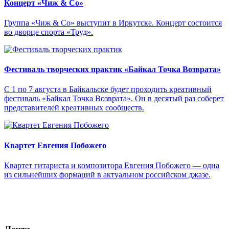
Концерт «Чиж & Cо»
Группа «Чиж & Co» выступит в Иркутске. Концерт состоится
во дворце спорта «Труд».
Фестиваль творческих практик «Байкал Точка Возврата»
С 1 по 7 августа в Байкальске будет проходить креативный
фестиваль «Байкал Точка Возврата». Он в десятый раз соберет
представителей креативных сообществ.
Квартет Евгения Побожего
Квартет гитариста и композитора Евгения Побожего — одна
из сильнейших формаций в актуальном российском джазе.