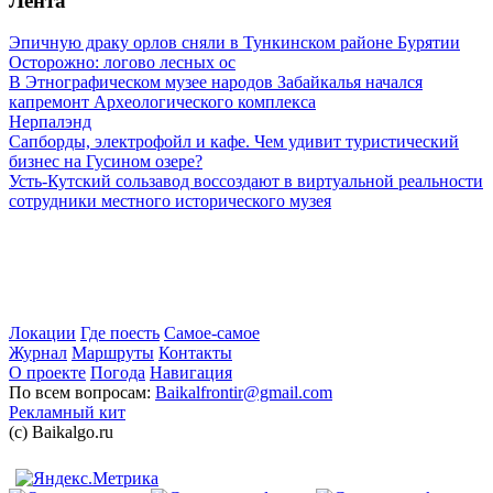
Лента
Эпичную драку орлов сняли в Тункинском районе Бурятии
Осторожно: логово лесных ос
В Этнографическом музее народов Забайкалья начался
капремонт Археологического комплекса
Нерпалэнд
Сапборды, электрофойл и кафе. Чем удивит туристический
бизнес на Гусином озере?
Усть-Кутский сользавод воссоздают в виртуальной реальности
сотрудники местного исторического музея
Локации
Где поесть
Самое-самое
Журнал
Маршруты
Контакты
О проекте
Погода
Навигация
По всем вопросам:
Baikalfrontir@gmail.com
Рекламный кит
(с) Baikalgo.ru