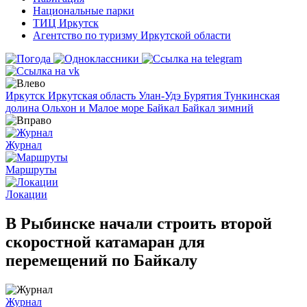
Национальные парки
ТИЦ Иркутск
Агентство по туризму Иркутской области
Иркутск
Иркутская область
Улан-Удэ
Бурятия
Тункинская
долина
Ольхон и Малое море
Байкал
Байкал зимний
Журнал
Маршруты
Локации
В Рыбинске начали строить второй
скоростной катамаран для
перемещений по Байкалу
Журнал