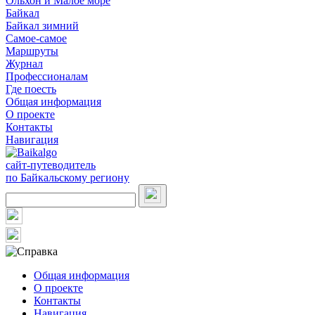
Ольхон и Малое море
Байкал
Байкал зимний
Самое-самое
Маршруты
Журнал
Профессионалам
Где поесть
Общая информация
О проекте
Контакты
Навигация
сайт-путеводитель
по Байкальскому региону
Общая информация
О проекте
Контакты
Навигация