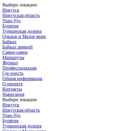
Выбери локацию
Иркутск
Иркутская область
Улан-Удэ
Бурятия
Тункинская долина
Ольхон и Малое море
Байкал
Байкал зимний
Самое-самое
Маршруты
Журнал
Профессионалам
Где поесть
Общая информация
О проекте
Контакты
Навигация
Выбери локацию
Иркутск
Иркутская область
Улан-Удэ
Бурятия
Тункинская долина