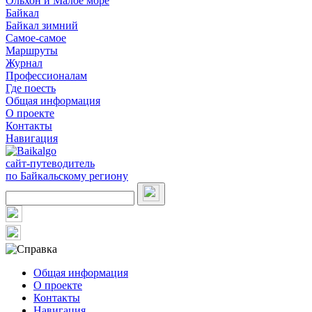
Ольхон и Малое море
Байкал
Байкал зимний
Самое-самое
Маршруты
Журнал
Профессионалам
Где поесть
Общая информация
О проекте
Контакты
Навигация
сайт-путеводитель
по Байкальскому региону
Общая информация
О проекте
Контакты
Навигация