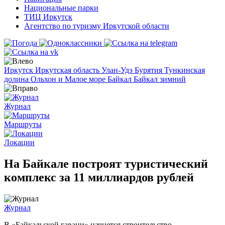
Национальные парки
ТИЦ Иркутск
Агентство по туризму Иркутской области
Иркутск
Иркутская область
Улан-Удэ
Бурятия
Тункинская
долина
Ольхон и Малое море
Байкал
Байкал зимний
Журнал
Маршруты
Локации
На Байкале построят туристический
комплекс за 11 миллиардов рублей
Журнал
В «Байкальской гавани» начнется строительство