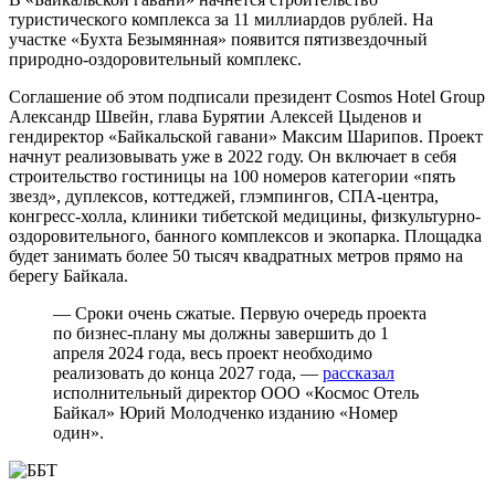
туристического комплекса за 11 миллиардов рублей. На
участке «Бухта Безымянная» появится пятизвездочный
природно-оздоровительный комплекс.
Соглашение об этом подписали президент Cosmos Hotel Group
Александр Швейн, глава Бурятии Алексей Цыденов и
гендиректор «Байкальской гавани» Максим Шарипов. Проект
начнут реализовывать уже в 2022 году. Он включает в себя
строительство гостиницы на 100 номеров категории «пять
звезд», дуплексов, коттеджей, глэмпингов, СПА-центра,
конгресс-холла, клиники тибетской медицины, физкультурно-
оздоровительного, банного комплексов и экопарка. Площадка
будет занимать более 50 тысяч квадратных метров прямо на
берегу Байкала.
— Сроки очень сжатые. Первую очередь проекта
по бизнес-плану мы должны завершить до 1
апреля 2024 года, весь проект необходимо
реализовать до конца 2027 года, —
рассказал
исполнительный директор ООО «Космос Отель
Байкал» Юрий Молодченко изданию «Номер
один».