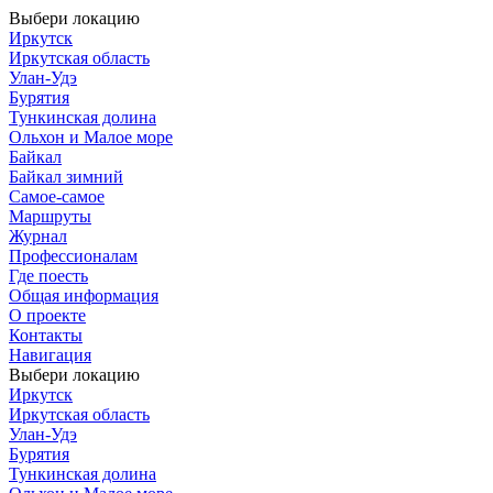
Выбери локацию
Иркутск
Иркутская область
Улан-Удэ
Бурятия
Тункинская долина
Ольхон и Малое море
Байкал
Байкал зимний
Самое-самое
Маршруты
Журнал
Профессионалам
Где поесть
Общая информация
О проекте
Контакты
Навигация
Выбери локацию
Иркутск
Иркутская область
Улан-Удэ
Бурятия
Тункинская долина