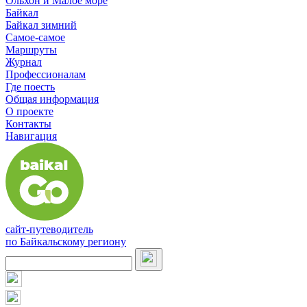
Ольхон и Малое море
Байкал
Байкал зимний
Самое-самое
Маршруты
Журнал
Профессионалам
Где поесть
Общая информация
О проекте
Контакты
Навигация
сайт-путеводитель
по Байкальскому региону