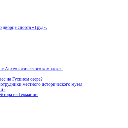
 дворце спорта «Труд».
нт Археологического комплекса
ес на Гусином озере?
сотрудники местного исторического музея
иц»
ейтора из Германии