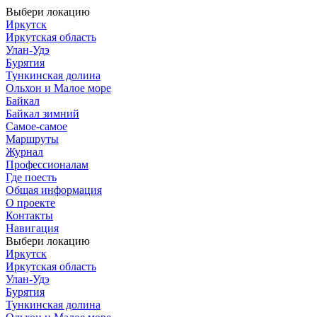
Выбери локацию
Иркутск
Иркутская область
Улан-Удэ
Бурятия
Тункинская долина
Ольхон и Малое море
Байкал
Байкал зимний
Самое-самое
Маршруты
Журнал
Профессионалам
Где поесть
Общая информация
О проекте
Контакты
Навигация
Выбери локацию
Иркутск
Иркутская область
Улан-Удэ
Бурятия
Тункинская долина