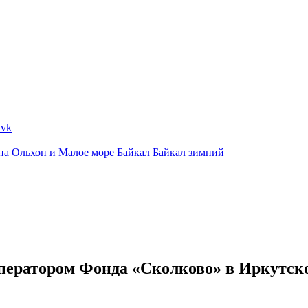
ина
Ольхон и Малое море
Байкал
Байкал зимний
ратором Фонда «Сколково» в Иркутско