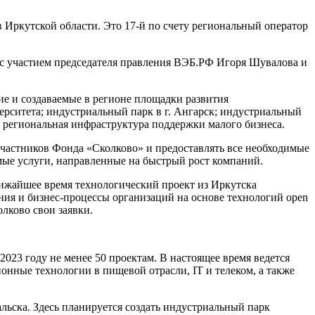
Иркутской области. Это 17-й по счету региональный оператор
 с участием председателя правления ВЭБ.РФ Игоря Шувалова и
 и создаваемые в регионе площадки развития
ерситета; индустриальный парк в г. Ангарск; индустриальный
и региональная инфраструктура поддержки малого бизнеса.
участников Фонда «Сколково» и предоставлять все необходимые
мые услуги, направленные на быстрый рост компаний.
ижайшее время технологический проект из Иркутска
ния и бизнес-процессы организаций на основе технологий open
олково свои заявки.
23 году не менее 50 проектам. В настоящее время ведется
нные технологии в пищевой отрасли, IT и телеком, а также
ьска. Здесь планируется создать индустриальный парк