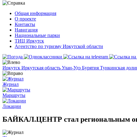
Общая информация
О проекте
Контакты
Навигация
Национальные парки
ТИЦ Иркутск
Агентство по туризму Иркутской области
Иркутск
Иркутская область
Улан-Удэ
Бурятия
Тункинская дол
Журнал
Маршруты
Локации
БАЙКАЛ.ЦЕНТР стал региональным опе