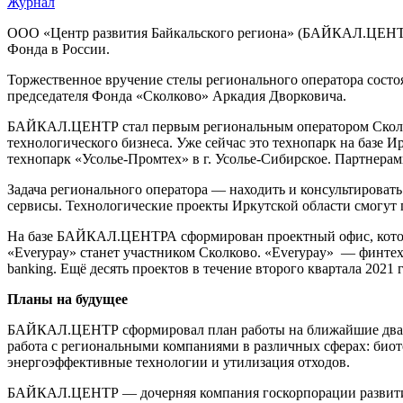
Журнал
ООО «Центр развития Байкальского региона» (БАЙКАЛ.ЦЕНТР) 
Фонда в России.
Торжественное вручение стелы регионального оператора сост
председателя Фонда «Сколково» Аркадия Дворковича.
БАЙКАЛ.ЦЕНТР стал первым региональным оператором Сколков
технологического бизнеса. Уже сейчас это технопарк на базе 
технопарк «Усолье-Промтех» в г. Усолье-Сибирское. Партнера
Задача регионального оператора — находить и консультироват
сервисы. Технологические проекты Иркутской области смогут
На базе БАЙКАЛ.ЦЕНТРА сформирован проектный офис, который
«Everypay» станет участником Сколково. «Everypay» — финтех
banking. Ещё десять проектов в течение второго квартала 2021
Планы на будущее
БАЙКАЛ.ЦЕНТР сформировал план работы на ближайшие два года
работа с региональными компаниями в различных сферах: биот
энергоэффективные технологии и утилизация отходов.
БАЙКАЛ.ЦЕНТР — дочерняя компания госкорпорации развития В