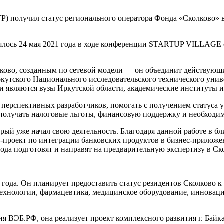
получил статус регионального оператора Фонда «Сколково» в 
оялось 24 мая 2021 года в ходе конференции STARTUP VILLAGE
о, созданным по сетевой модели — он объединит действующие
Иркутского Национального исследовательского технического унив
ми являются вузы Иркутской области, академические институты 
ь перспективных разработчиков, помогать с получением статуса 
 получать налоговые льготы, финансовую поддержку и необходи
 уже начал свою деятельность. Благодаря данной работе в бл
-проект по интеграции банковских продуктов в бизнес-приложе
 года подготовят и направят на предварительную экспертизу в Ск
. Он планирует предоставить статус резидентов Сколково к 20
ехнологии, фармацевтика, медицинское оборудование, инновацио
ЭБ.РФ, она реализует проект комплексного развития г. Байкал