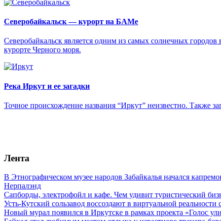
Северобайкальск — курорт на БАМе
Северобайкальск является одним из самых солнечных городов в
курорте Черного моря.
Река Иркут и ее загадки
Точное происхождение названия “Иркут” неизвестно. Также загад
Лента
В Этнографическом музее народов Забайкалья начался капремо
Нерпалэнд
Сапборды, электрофойл и кафе. Чем удивит туристический бизн
Усть-Кутский сользавод воссоздают в виртуальной реальности 
Новый мурал появился в Иркутске в рамках проекта «Голос ул