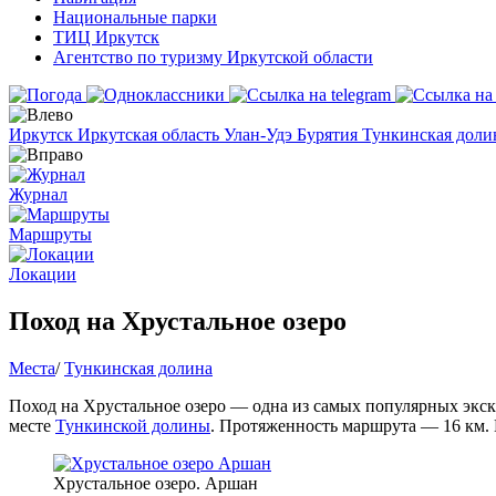
Национальные парки
ТИЦ Иркутск
Агентство по туризму Иркутской области
Иркутск
Иркутская область
Улан-Удэ
Бурятия
Тункинская дол
Журнал
Маршруты
Локации
Поход на Хрустальное озеро
Места
/
Тункинская долина
Поход на Хрустальное озеро — одна из самых популярных экс
месте
Тункинской долины
. Протяженность маршрута — 16 км. 
Хрустальное озеро. Аршан