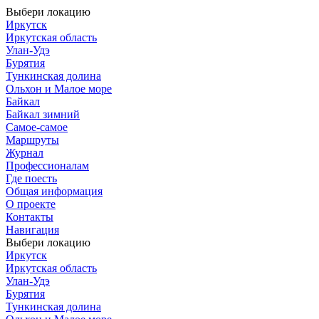
Выбери локацию
Иркутск
Иркутская область
Улан-Удэ
Бурятия
Тункинская долина
Ольхон и Малое море
Байкал
Байкал зимний
Самое-самое
Маршруты
Журнал
Профессионалам
Где поесть
Общая информация
О проекте
Контакты
Навигация
Выбери локацию
Иркутск
Иркутская область
Улан-Удэ
Бурятия
Тункинская долина