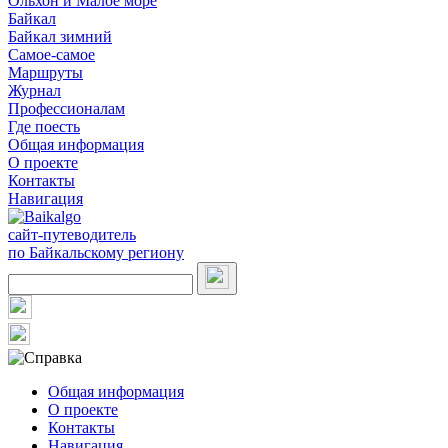
Ольхон и Малое море
Байкал
Байкал зимний
Самое-самое
Маршруты
Журнал
Профессионалам
Где поесть
Общая информация
О проекте
Контакты
Навигация
сайт-путеводитель
по Байкальскому региону
Общая информация
О проекте
Контакты
Навигация