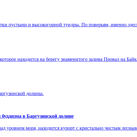
частки пустыни и высокогорной тундры. По поверьям, именно зде
которое находится на берегу знаменитого залива Провал на Бай
Баргузинской долины.
 буддизма в Баргузинской долине
х над уровнем моря, находится курорт с кристально чистым лесны