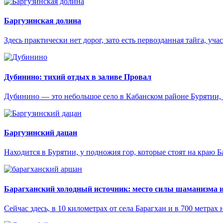
Баргузинская долина
Здесь практически нет дорог, зато есть первозданная тайга, у
Дубинино: тихий отдых в заливе Провал
Дубинино — это небольшое село в Кабанском районе Бурятии, 
Баргузинский дацан
Находится в Бурятии, у подножия гор, которые стоят на краю 
Барагханский холодный источник: место силы шаманизма и
Сейчас здесь, в 10 километрах от села Барагхан и в 700 метра