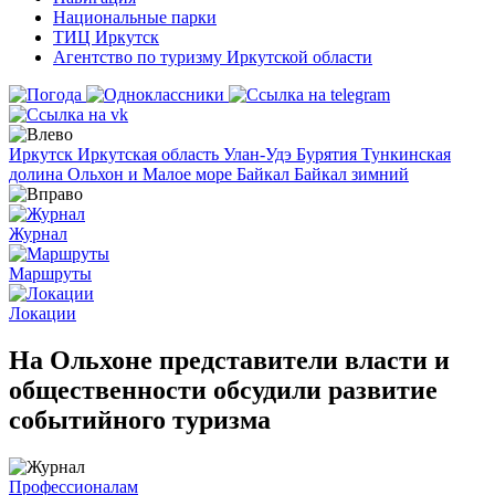
Национальные парки
ТИЦ Иркутск
Агентство по туризму Иркутской области
Иркутск
Иркутская область
Улан-Удэ
Бурятия
Тункинская
долина
Ольхон и Малое море
Байкал
Байкал зимний
Журнал
Маршруты
Локации
На Ольхоне представители власти и
общественности обсудили развитие
событийного туризма
Профессионалам