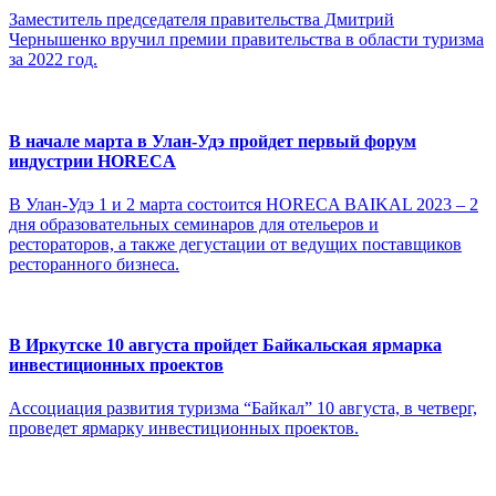
Заместитель председателя правительства Дмитрий
Чернышенко вручил премии правительства в области туризма
за 2022 год.
В начале марта в Улан-Удэ пройдет первый форум
индустрии HORECA
В Улан-Удэ 1 и 2 марта состоится HORECA BAIKAL 2023 – 2
дня образовательных семинаров для отельеров и
рестораторов, а также дегустации от ведущих поставщиков
ресторанного бизнеса.
В Иркутске 10 августа пройдет Байкальская ярмарка
инвестиционных проектов
Ассоциация развития туризма “Байкал” 10 августа, в четверг,
проведет ярмарку инвестиционных проектов.