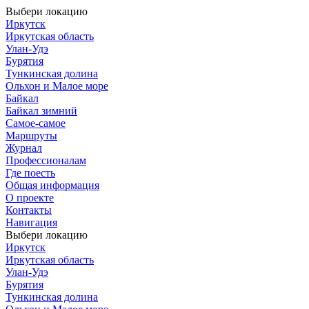
Выбери локацию
Иркутск
Иркутская область
Улан-Удэ
Бурятия
Тункинская долина
Ольхон и Малое море
Байкал
Байкал зимний
Самое-самое
Маршруты
Журнал
Профессионалам
Где поесть
Общая информация
О проекте
Контакты
Навигация
Выбери локацию
Иркутск
Иркутская область
Улан-Удэ
Бурятия
Тункинская долина