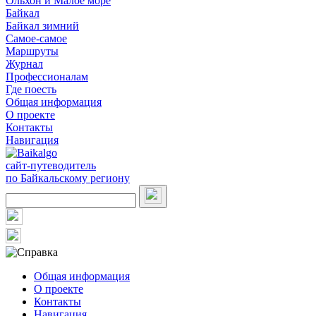
Ольхон и Малое море
Байкал
Байкал зимний
Самое-самое
Маршруты
Журнал
Профессионалам
Где поесть
Общая информация
О проекте
Контакты
Навигация
сайт-путеводитель
по Байкальскому региону
Общая информация
О проекте
Контакты
Навигация