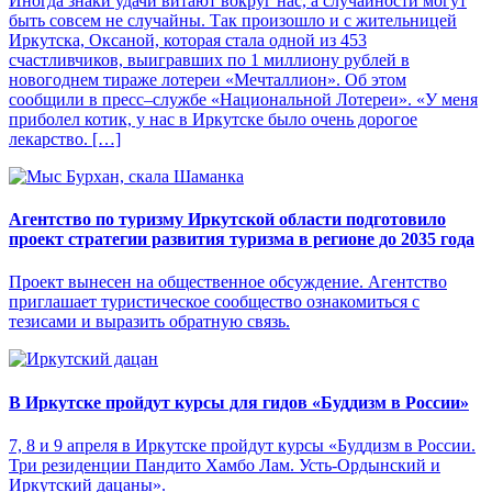
Иногда знаки удачи витают вокруг нас, а случайности могут
быть совсем не случайны. Так произошло и с жительницей
Иркутска, Оксаной, которая стала одной из 453
счастливчиков, выигравших по 1 миллиону рублей в
новогоднем тираже лотереи «Мечталлион». Об этом
сообщили в пресс–службе «Национальной Лотереи». «У меня
приболел котик, у нас в Иркутске было очень дорогое
лекарство. […]
Агентство по туризму Иркутской области подготовило
проект стратегии развития туризма в регионе до 2035 года
Проект вынесен на общественное обсуждение. Агентство
приглашает туристическое сообщество ознакомиться с
тезисами и выразить обратную связь.
В Иркутске пройдут курсы для гидов «Буддизм в России»
7, 8 и 9 апреля в Иркутске пройдут курсы «Буддизм в России.
Три резиденции Пандито Хамбо Лам. Усть-Ордынский и
Иркутский дацаны».