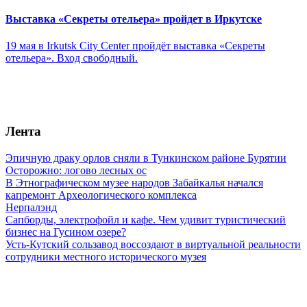
Выставка «Секреты отельера» пройдет в Иркутске
19 мая в Irkutsk City Center пройдёт выставка «Секреты
отельера». Вход свободный.
Лента
Эпичную драку орлов сняли в Тункинском районе Бурятии
Осторожно: логово лесных ос
В Этнографическом музее народов Забайкалья начался
капремонт Археологического комплекса
Нерпалэнд
Сапборды, электрофойл и кафе. Чем удивит туристический
бизнес на Гусином озере?
Усть-Кутский сользавод воссоздают в виртуальной реальности
сотрудники местного исторического музея