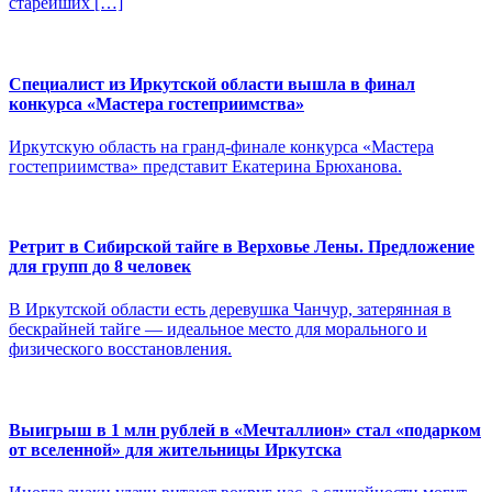
старейших […]
Специалист из Иркутской области вышла в финал
конкурса «Мастера гостеприимства»
Иркутскую область на гранд-финале конкурса «Мастера
гостеприимства» представит Екатерина Брюханова.
Ретрит в Сибирской тайге в Верховье Лены. Предложение
для групп до 8 человек
В Иркутской области есть деревушка Чанчур, затерянная в
бескрайней тайге — идеальное место для морального и
физического восстановления.
Выигрыш в 1 млн рублей в «Мечталлион» стал «подарком
от вселенной» для жительницы Иркутска