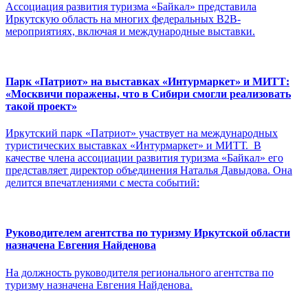
Ассоциация развития туризма «Байкал» представила
Иркутскую область на многих федеральных B2B-
мероприятиях, включая и международные выставки.
Парк «Патриот» на выставках «Интурмаркет» и МИТТ:
«Москвичи поражены, что в Сибири смогли реализовать
такой проект»
Иркутский парк «Патриот» участвует на международных
туристических выставках «Интурмаркет» и МИТТ. В
качестве члена ассоциации развития туризма «Байкал» его
представляет директор объединения Наталья Давыдова. Она
делится впечатлениями с места событий:
Руководителем агентства по туризму Иркутской области
назначена Евгения Найденова
На должность руководителя регионального агентства по
туризму назначена Евгения Найденова.