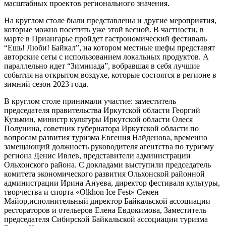
масштабных проектов регионального значения.
На круглом столе были представлены и другие мероприятия,
которые можно посетить уже этой весной. В частности, в
марте в Приангарье пройдет гастрономический фестиваль
“Ешь! Люби! Байкал”, на котором местные шефы представят
авторские сеты с использованием локальных продуктов. А
параллельно идет “Зимниада”, вобравшая в себя лучшие
события на открытом воздухе, которые состоятся в регионе в
зимний сезон 2023 года.
В круглом столе принимали участие: заместитель
председателя правительства Иркутской области Георгий
Кузьмин, министр культуры Иркутской области Олеся
Полунина, советник губернатора Иркутской области по
вопросам развития туризма Евгения Найденова, временно
замещающий должность руководителя агентства по туризму
региона Денис Ивлев, представители администрации
Ольхонского района. С докладами выступили председатель
комитета экономического развития Ольхонской районной
администрации Ирина Ануева, директор фестиваля культуры,
творчества и спорта «Olkhon Ice Fest» Семен
Майор,исполнительный директор Байкальской ассоциации
рестораторов и отельеров Елена Евдокимова, Заместитель
председателя Сибирской Байкальской ассоциации туризма