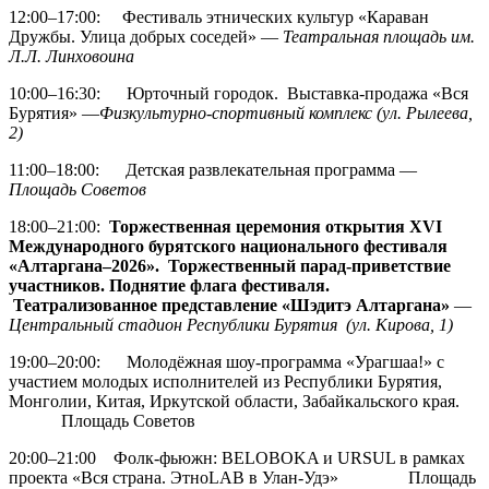
12:00–17:00: Фестиваль этнических культур «Караван
Дружбы. Улица добрых соседей» —
Театральная площадь им.
Л.Л. Линховоина
10:00–16:30: Юрточный городок. Выставка-продажа «Вся
Бурятия» —
Физкультурно-спортивный комплекс (ул. Рылеева,
2)
11:00–18:00: Детская развлекательная программа —
Площадь Советов
18:00–21:00:
Торжественная церемония открытия XVI
Международного бурятского национального фестиваля
«Алтаргана–2026». Торжественный парад-приветствие
участников. Поднятие флага фестиваля.
Театрализованное представление «Шэдитэ Алтаргана»
—
Центральный стадион Республики Бурятия (ул. Кирова, 1)
19:00–20:00: Молодёжная шоу-программа «Урагшаа!» с
участием молодых исполнителей из Республики Бурятия,
Монголии, Китая, Иркутской области, Забайкальского края.
Площадь Советов
20:00–21:00 Фолк-фьюжн: BELOBOKA и URSUL в рамках
проекта «Вся страна. ЭтноLAB в Улан-Удэ» Площадь