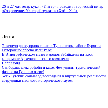
26 и 27 мая театр кукол «Ульгэр» проводит творческий вечер
«Откровение. Yльгэрэй зугаа» в «Хэб—Хаб».
Лента
Эпичную драку орлов сняли в Тункинском районе Бурятии
Осторожно: логово лесных ос
В Этнографическом музее народов Забайкалья начался
капремонт Археологического комплекса
Нерпалэнд
Сапборды, электрофойл и кафе. Чем удивит туристический
бизнес на Гусином озере?
Усть-Кутский сользавод воссоздают в виртуальной реальности
сотрудники местного исторического музея