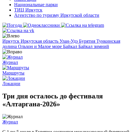
Национальные парки
ТИЦ Иркутск
Агентство по туризму Иркутской области
Иркутск
Иркутская область
Улан-Удэ
Бурятия
Тункинская
долина
Ольхон и Малое море
Байкал
Байкал зимний
Журнал
Маршруты
Локации
Три дня осталось до фестиваля
«Алтаргана-2026»
Журнал
С 1 по 5 июля в Бурятии состоится международный бурятский