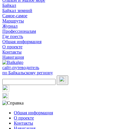
Ольхон и Малое море
Байкал
Байкал зимний
Самое-самое
Маршруты
Журнал
Профессионалам
Где поесть
Общая информация
О проекте
Контакты
Навигация
сайт-путеводитель
по Байкальскому региону
Общая информация
О проекте
Контакты
Навигация