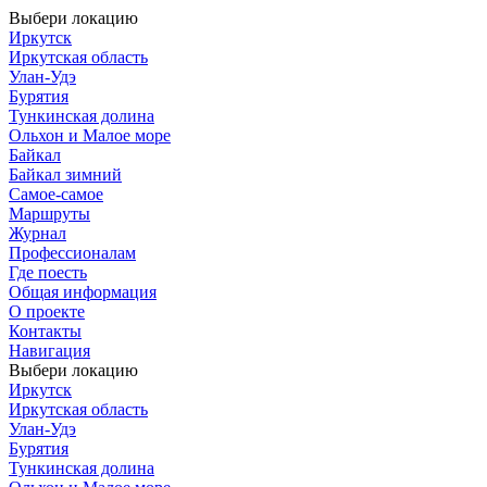
Выбери локацию
Иркутск
Иркутская область
Улан-Удэ
Бурятия
Тункинская долина
Ольхон и Малое море
Байкал
Байкал зимний
Самое-самое
Маршруты
Журнал
Профессионалам
Где поесть
Общая информация
О проекте
Контакты
Навигация
Выбери локацию
Иркутск
Иркутская область
Улан-Удэ
Бурятия
Тункинская долина