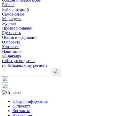
Ольхон и Малое море
Байкал
Байкал зимний
Самое-самое
Маршруты
Журнал
Профессионалам
Где поесть
Общая информация
О проекте
Контакты
Навигация
сайт-путеводитель
по Байкальскому региону
Общая информация
О проекте
Контакты
Навигация