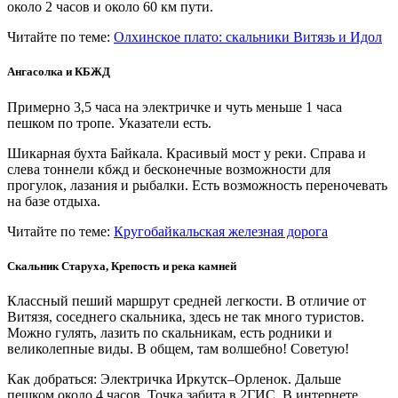
около 2 часов и около 60 км пути.
Читайте по теме:
Олхинское плато: скальники Витязь и Идол
Ангасолка и КБЖД
Примерно 3,5 часа на электричке и чуть меньше 1 часа
пешком по тропе. Указатели есть.
Шикарная бухта Байкала. Красивый мост у реки. Справа и
слева тоннели кбжд и бесконечные возможности для
прогулок, лазания и рыбалки. Есть возможность переночевать
на базе отдыха.
Читайте по теме:
Кругобайкальская железная дорога
Скальник Старуха, Крепость и река камней
Классный пеший маршрут средней легкости. В отличие от
Витязя, соседнего скальника, здесь не так много туристов.
Можно гулять, лазить по скальникам, есть родники и
великолепные виды. В общем, там волшебно! Советую!
Как добраться: Электричка Иркутск–Орленок. Дальше
пешком около 4 часов. Точка забита в 2ГИС. В интернете