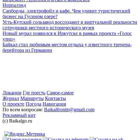
Нерпалэнд
Сапборды, электрофойл и кафе. Чем удивит туристический
бизнес на Гусином озере?
Усть-Кутский сользавод воссоздают в виртуальной реальности
сотрудники местного исторического музея
Новый мурал появился в Иркутске в рамках проекта «Голос
улиц»
Байкал стал любимым местом отдыха у известного тренера-
берейтора из Германии
Локации
Где поесть
Самое-самое
Журнал
Маршруты
Контакты
О проекте
Погода
Навигация
По всем вопросам:
Baikalfrontir@gmail.com
Рекламный кит
(с) Baikalgo.ru