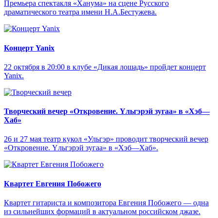
Премьера спектакля «Ханума» на сцене Русского
драматического театра имени Н.А.Бестужева.
Концерт Yanix
22 октября в 20:00 в клубе «Дикая лошадь» пройдет концерт
Yanix.
Творческий вечер «Откровение. Yльгэрэй зугаа» в «Хэб—
Хаб»
26 и 27 мая театр кукол «Ульгэр» проводит творческий вечер
«Откровение. Yльгэрэй зугаа» в «Хэб—Хаб».
Квартет Евгения Побожего
Квартет гитариста и композитора Евгения Побожего — одна
из сильнейших формаций в актуальном российском джазе.