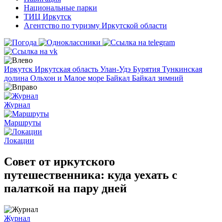
Национальные парки
ТИЦ Иркутск
Агентство по туризму Иркутской области
Иркутск
Иркутская область
Улан-Удэ
Бурятия
Тункинская
долина
Ольхон и Малое море
Байкал
Байкал зимний
Журнал
Маршруты
Локации
Совет от иркутского
путешественника: куда уехать с
палаткой на пару дней
Журнал