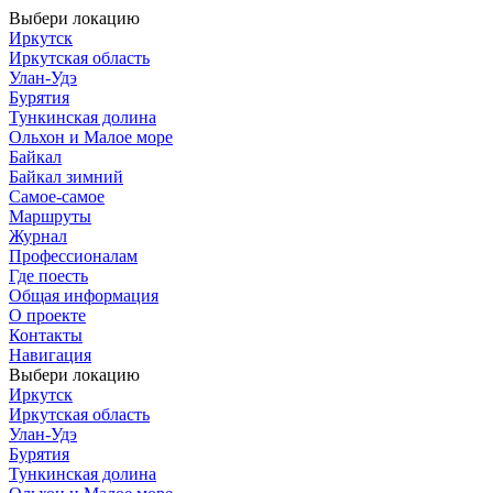
Выбери локацию
Иркутск
Иркутская область
Улан-Удэ
Бурятия
Тункинская долина
Ольхон и Малое море
Байкал
Байкал зимний
Самое-самое
Маршруты
Журнал
Профессионалам
Где поесть
Общая информация
О проекте
Контакты
Навигация
Выбери локацию
Иркутск
Иркутская область
Улан-Удэ
Бурятия
Тункинская долина