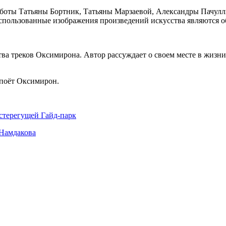
боты Татьяны Бортник, Татьяны Марзаевой, Александры Пачул
Использованные изображения произведений искусства являются 
тва треков Оксимирона. Автор рассуждает о своем месте в жизн
 поёт Оксимирон.
стерегущей Гайд-парк
 Намдакова