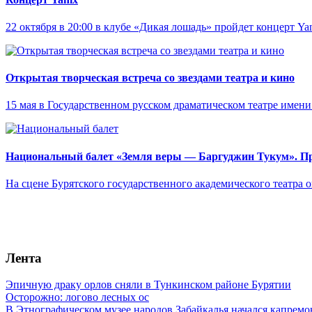
22 октября в 20:00 в клубе «Дикая лошадь» пройдет концерт Yan
Открытая творческая встреча со звездами театра и кино
15 мая в Государственном русском драматическом театре имени 
Национальный балет «Земля веры — Баргуджин Тукум‎». П
На сцене Бурятского государственного академического театра
Лента
Эпичную драку орлов сняли в Тункинском районе Бурятии
Осторожно: логово лесных ос
В Этнографическом музее народов Забайкалья начался капремо