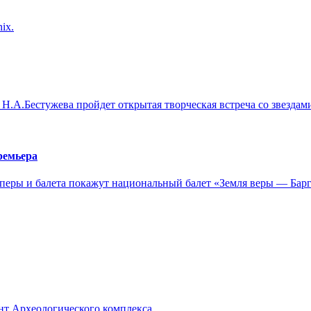
ix.
Н.А.Бестужева пройдет открытая творческая встреча со звездами 
ремьера
 оперы и балета покажут национальный балет «Земля веры — Барг
нт Археологического комплекса