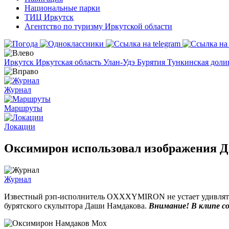
Национальные парки
ТИЦ Иркутск
Агентство по туризму Иркутской области
Иркутск
Иркутская область
Улан-Удэ
Бурятия
Тункинская дол
Журнал
Маршруты
Локации
Оксимирон использовал изображения Д
Журнал
Известный рэп-исполнитель OXXXYMIRON не устает удивлять 
бурятского скульптора Даши Намдакова.
Внимание! В клипе с