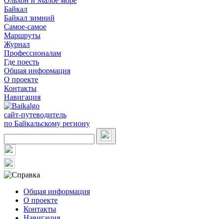
Ольхон и Малое море
Байкал
Байкал зимний
Самое-самое
Маршруты
Журнал
Профессионалам
Где поесть
Общая информация
О проекте
Контакты
Навигация
сайт-путеводитель
по Байкальскому региону
Общая информация
О проекте
Контакты
Навигация