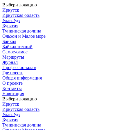
Выбери локацию
Иркутск
Иркутская область
Улан-Удэ
Бурятия
Тункинская долина
Ольхон и Малое море
Байкал
Байкал зимний
Самое-самое
Маршруты
Журнал
Профессионалам
Где поесть
Общая информация
О проекте
Контакты
Навигация
Выбери локацию
Иркутск
Иркутская область
Улан-Удэ
Бурятия
Тункинская долина