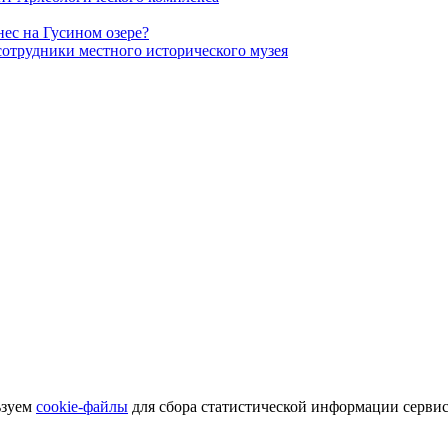
ес на Гусином озере?
сотрудники местного исторического музея
ьзуем
cookie-файлы
для сбора статистической информации сервиса