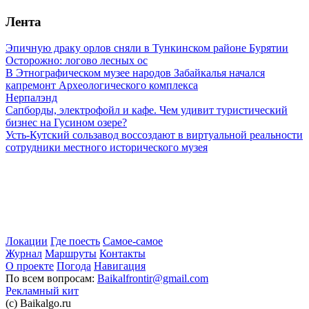
Лента
Эпичную драку орлов сняли в Тункинском районе Бурятии
Осторожно: логово лесных ос
В Этнографическом музее народов Забайкалья начался
капремонт Археологического комплекса
Нерпалэнд
Сапборды, электрофойл и кафе. Чем удивит туристический
бизнес на Гусином озере?
Усть-Кутский сользавод воссоздают в виртуальной реальности
сотрудники местного исторического музея
Локации
Где поесть
Самое-самое
Журнал
Маршруты
Контакты
О проекте
Погода
Навигация
По всем вопросам:
Baikalfrontir@gmail.com
Рекламный кит
(с) Baikalgo.ru