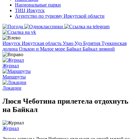
Национальные парки
ТИЦ Иркутск
Агентство по туризму Иркутской области
Иркутск
Иркутская область
Улан-Удэ
Бурятия
Тункинская
долина
Ольхон и Малое море
Байкал
Байкал зимний
Журнал
Маршруты
Локации
Люся Чеботина прилетела отдохнуть
на Байкал
Журнал
Звезда эстрады Люся Чеботина отдыхает со своей мамой на