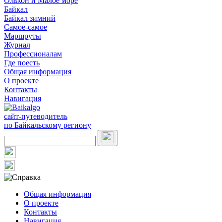
Ольхон и Малое море
Байкал
Байкал зимний
Самое-самое
Маршруты
Журнал
Профессионалам
Где поесть
Общая информация
О проекте
Контакты
Навигация
сайт-путеводитель
по Байкальскому региону
Общая информация
О проекте
Контакты
Навигация