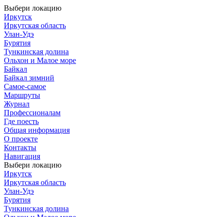
Выбери локацию
Иркутск
Иркутская область
Улан-Удэ
Бурятия
Тункинская долина
Ольхон и Малое море
Байкал
Байкал зимний
Самое-самое
Маршруты
Журнал
Профессионалам
Где поесть
Общая информация
О проекте
Контакты
Навигация
Выбери локацию
Иркутск
Иркутская область
Улан-Удэ
Бурятия
Тункинская долина