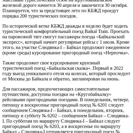
железной дороге начнется 30 апреля и закончится 30 октября.
Планируется, что за предстоящее лето по КБЖД проедут
порядка 200 туристических поездов.
По исторической ветке КБЖД дважды в неделю будет ходить
туристический комфортабельный поезд Baikal Train. Проехать
на паровозной тяге смогут пассажиры поезда «Байкальский
экспресс», который начнет регулярные рейсы с 1 июля. Кроме
этого, на участке Слюдянка-I – Байкал продолжит ежедневное
(кроме среды) курсирование пригородный поезд «Нерпочка».
Также продолжит свое курсирование круизный
туристический поезд «Байкальская сказка». Первый в 2022
году выезд уникального отеля на колесах, который проследует
от Москвы до Байкала и обратно, запланирован на июнь.
Для пассажиров, предпочитающих самостоятельные
путешествия, доступны поездки на «Кругобайкалку»
рейсовыми пригородными поездами. В понедельник, четверг,
пятницу и воскресенье пригородный поезд № 6201 следует
сообщением Слюдянка-I – Байкал, в понедельник, вторник,
пятницу и субботу № 6202 – сообщением Байкал – Слюдянка-
I. По субботам по маршруту Слюдянка-I – Байкал следует
пригородный поезд № 6203, а в воскресенье по маршруту
Байкал – Слюдянка-I отправляется пригородный поезд №