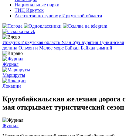
Национальные парки
ТИЦ Иркутск
Агентство по туризму Иркутской области
Иркутск
Иркутская область
Улан-Удэ
Бурятия
Тункинская
долина
Ольхон и Малое море
Байкал
Байкал зимний
Журнал
Маршруты
Локации
Кругобайкальская железная дорога с
мая открывает туристический сезон
Журнал
Массовый туристический сезон на Кругобайкальской