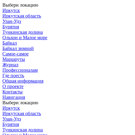
Выбери локацию
Иркутск
Иркутская область
Улан-Удэ
Бурятия
Тункинская долина
Ольхон и Малое море
Байкал
Байкал зимний
Самое-самое
Маршруты
Журнал
Профессионалам
Где поесть
Общая информация
О проекте
Контакты
Навигация
Выбери локацию
Иркутск
Иркутская область
Улан-Удэ
Бурятия
Тункинская долина