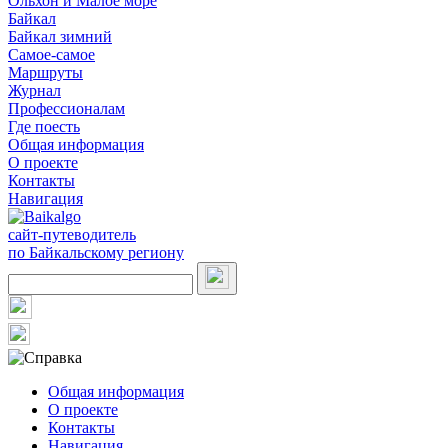
Ольхон и Малое море
Байкал
Байкал зимний
Самое-самое
Маршруты
Журнал
Профессионалам
Где поесть
Общая информация
О проекте
Контакты
Навигация
сайт-путеводитель
по Байкальскому региону
Общая информация
О проекте
Контакты
Навигация