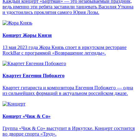
Каждый концерт «Биртман» — это незабываемый праздник,
ведь именно эти ребята заставили танцевать Василия Уткина
и удостоились проклятия самого Юрия Лозы.
Концерт Жоры Князя
13 мая 2023 года Жора Князь споет в иркутском ресторане
RockBar с программой «Возвращение легенды».
Квартет Евгения Побожего
Квартет гитариста и композитора Евгения Побожего — одна
из сильнейших формаций в актуальном российском джазе.
Концерт «Чиж & Cо»
Группа «Чиж & Co» выступит в Иркутске. Концерт состоится
во дворце спорта «Труд».