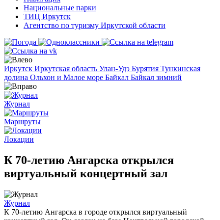
Национальные парки
ТИЦ Иркутск
Агентство по туризму Иркутской области
Иркутск
Иркутская область
Улан-Удэ
Бурятия
Тункинская
долина
Ольхон и Малое море
Байкал
Байкал зимний
Журнал
Маршруты
Локации
К 70-летию Ангарска открылся
виртуальный концертный зал
Журнал
К 70-летию Ангарска в городе открылся виртуальный