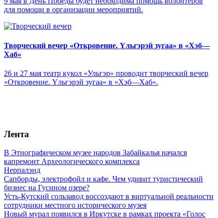
9 мая в День Победы будет необходима помощь волонтеров
для помощи в организации мероприятий.
Творческий вечер «Откровение. Yльгэрэй зугаа» в «Хэб—
Хаб»
26 и 27 мая театр кукол «Ульгэр» проводит творческий вечер
«Откровение. Yльгэрэй зугаа» в «Хэб—Хаб».
Лента
В Этнографическом музее народов Забайкалья начался
капремонт Археологического комплекса
Нерпалэнд
Сапборды, электрофойл и кафе. Чем удивит туристический
бизнес на Гусином озере?
Усть-Кутский сользавод воссоздают в виртуальной реальности
сотрудники местного исторического музея
Новый мурал появился в Иркутске в рамках проекта «Голос