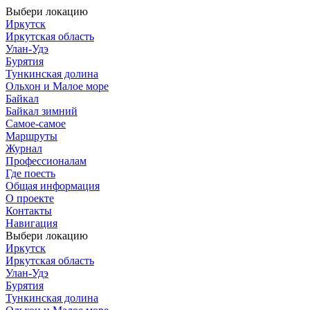
Выбери локацию
Иркутск
Иркутская область
Улан-Удэ
Бурятия
Тункинская долина
Ольхон и Малое море
Байкал
Байкал зимний
Самое-самое
Маршруты
Журнал
Профессионалам
Где поесть
Общая информация
О проекте
Контакты
Навигация
Выбери локацию
Иркутск
Иркутская область
Улан-Удэ
Бурятия
Тункинская долина