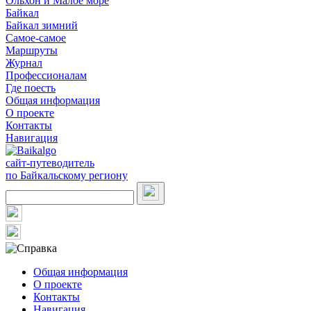
Ольхон и Малое море
Байкал
Байкал зимний
Самое-самое
Маршруты
Журнал
Профессионалам
Где поесть
Общая информация
О проекте
Контакты
Навигация
сайт-путеводитель
по Байкальскому региону
Общая информация
О проекте
Контакты
Навигация