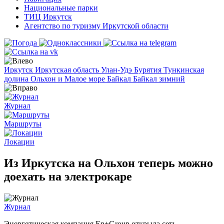
Национальные парки
ТИЦ Иркутск
Агентство по туризму Иркутской области
Иркутск
Иркутская область
Улан-Удэ
Бурятия
Тункинская
долина
Ольхон и Малое море
Байкал
Байкал зимний
Журнал
Маршруты
Локации
Из Иркутска на Ольхон теперь можно
доехать на электрокаре
Журнал
Энергетическая компания En+Group открыла сеть