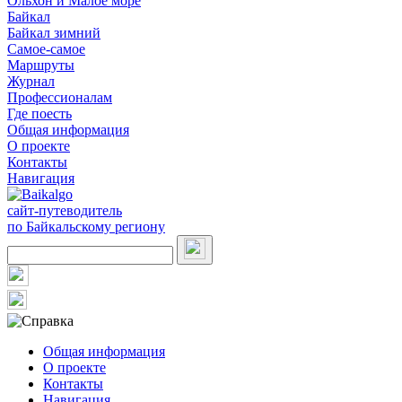
Ольхон и Малое море
Байкал
Байкал зимний
Самое-самое
Маршруты
Журнал
Профессионалам
Где поесть
Общая информация
О проекте
Контакты
Навигация
сайт-путеводитель
по Байкальскому региону
Общая информация
О проекте
Контакты
Навигация