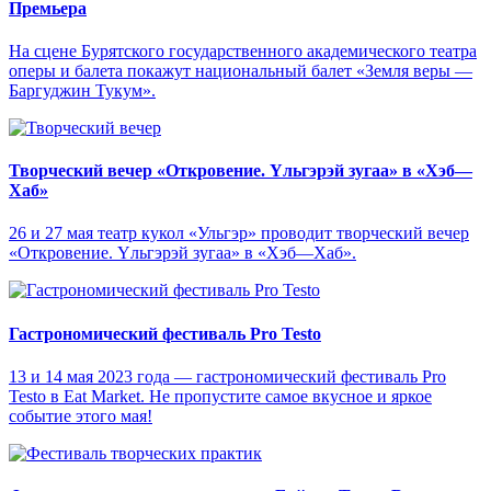
Премьера
На сцене Бурятского государственного академического театра
оперы и балета покажут национальный балет «Земля веры —
Баргуджин Тукум‎».
Творческий вечер «Откровение. Yльгэрэй зугаа» в «Хэб—
Хаб»
26 и 27 мая театр кукол «Ульгэр» проводит творческий вечер
«Откровение. Yльгэрэй зугаа» в «Хэб—Хаб».
Гастрономический фестиваль Pro Testo
13 и 14 мая 2023 года — гастрономический фестиваль Pro
Testo в Eat Market. Не пропустите самое вкусное и яркое
событие этого мая!