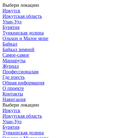
Выбери локацию
Иркутск
Иркутская область
Улан-Удэ
Бурятия
Тункинская долина
Ольхон и Малое море
Байкал
Байкал зимний
Самое-самое
Маршруты
Журнал
Профессионалам
Где поесть
Общая информация
О проекте
Контакты
Навигация
Выбери локацию
Иркутск
Иркутская область
Улан-Удэ
Бурятия
Тункинская долина