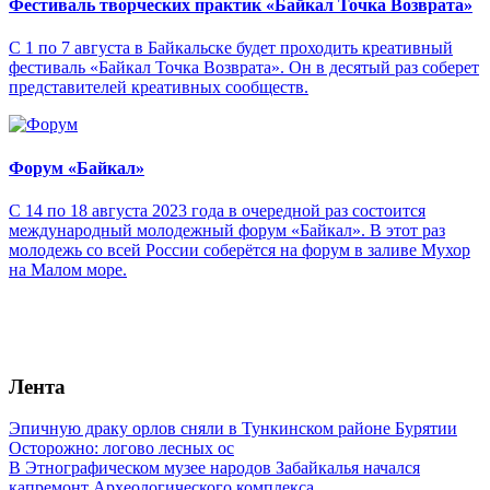
Фестиваль творческих практик «Байкал Точка Возврата»
С 1 по 7 августа в Байкальске будет проходить креативный
фестиваль «Байкал Точка Возврата». Он в десятый раз соберет
представителей креативных сообществ.
Форум «Байкал»
С 14 по 18 августа 2023 года в очередной раз состоится
международный молодежный форум «Байкал». В этот раз
молодежь со всей России соберётся на форум в заливе Мухор
на Малом море.
Лента
Эпичную драку орлов сняли в Тункинском районе Бурятии
Осторожно: логово лесных ос
В Этнографическом музее народов Забайкалья начался
капремонт Археологического комплекса