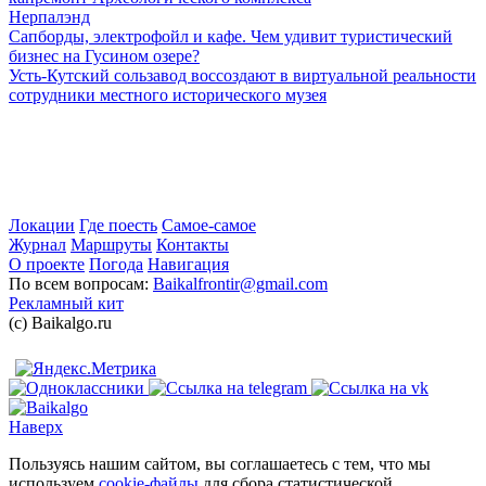
Нерпалэнд
Сапборды, электрофойл и кафе. Чем удивит туристический
бизнес на Гусином озере?
Усть-Кутский сользавод воссоздают в виртуальной реальности
сотрудники местного исторического музея
Локации
Где поесть
Самое-самое
Журнал
Маршруты
Контакты
О проекте
Погода
Навигация
По всем вопросам:
Baikalfrontir@gmail.com
Рекламный кит
(с) Baikalgo.ru
Наверх
Пользуясь нашим сайтом, вы соглашаетесь с тем, что мы
используем
cookie-файлы
для сбора статистической