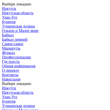
Выбери локацию
Иркутск
Иркутская область
Улан-Удэ
Бурятия
Тункинская долина
Ольхон и Малое море
Байкал
Байкал зимний
Самое-самое
Маршруты
Журнал
Профессионалам
Где поесть
Общая информация
О проекте
Контакты
Навигация
Выбери локацию
Иркутск
Иркутская область
Улан-Удэ
Бурятия
Тункинская долина