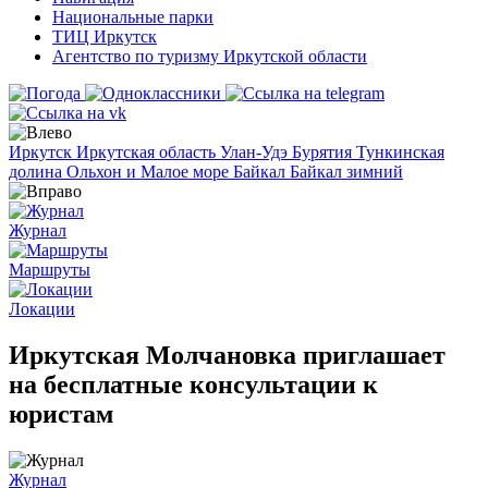
Национальные парки
ТИЦ Иркутск
Агентство по туризму Иркутской области
Иркутск
Иркутская область
Улан-Удэ
Бурятия
Тункинская
долина
Ольхон и Малое море
Байкал
Байкал зимний
Журнал
Маршруты
Локации
Иркутская Молчановка приглашает
на бесплатные консультации к
юристам
Журнал