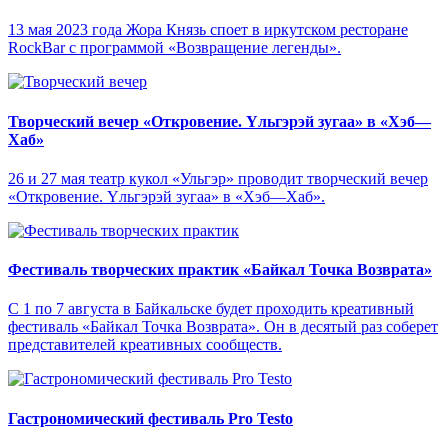
13 мая 2023 года Жора Князь споет в иркутском ресторане
RockBar с программой «Возвращение легенды».
Творческий вечер «Откровение. Yльгэрэй зугаа» в «Хэб—
Хаб»
26 и 27 мая театр кукол «Ульгэр» проводит творческий вечер
«Откровение. Yльгэрэй зугаа» в «Хэб—Хаб».
Фестиваль творческих практик «Байкал Точка Возврата»
С 1 по 7 августа в Байкальске будет проходить креативный
фестиваль «Байкал Точка Возврата». Он в десятый раз соберет
представителей креативных сообществ.
Гастрономический фестиваль Pro Testo