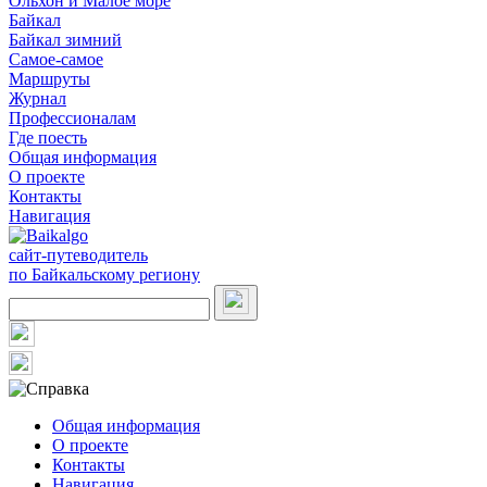
Ольхон и Малое море
Байкал
Байкал зимний
Самое-самое
Маршруты
Журнал
Профессионалам
Где поесть
Общая информация
О проекте
Контакты
Навигация
сайт-путеводитель
по Байкальскому региону
Общая информация
О проекте
Контакты
Навигация