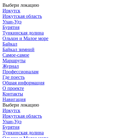
Выбери локацию
Иркутск
Иркутская область
Улан-Удэ
Бурятия
Тункинская долина
Ольхон и Малое море
Байкал
Байкал зимний
Самое-самое
Маршруты
Журнал
Профессионалам
Где поесть
Общая информация
О проекте
Контакты
Навигация
Выбери локацию
Иркутск
Иркутская область
Улан-Удэ
Бурятия
Тункинская долина