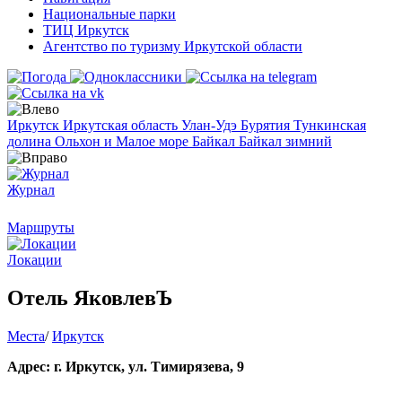
Национальные парки
ТИЦ Иркутск
Агентство по туризму Иркутской области
Иркутск
Иркутская область
Улан-Удэ
Бурятия
Тункинская
долина
Ольхон и Малое море
Байкал
Байкал зимний
Журнал
Маршруты
Локации
Отель ЯковлевЪ
Места
/
Иркутск
Адрес: г. Иркутск, ул. Тимирязева, 9