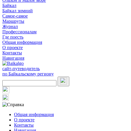
Ольхон и Малое море
Байкал
Байкал зимний
Самое-самое
Маршруты
Журнал
Профессионалам
Где поесть
Общая информация
О проекте
Контакты
Навигация
сайт-путеводитель
по Байкальскому региону
Общая информация
О проекте
Контакты
Навигация