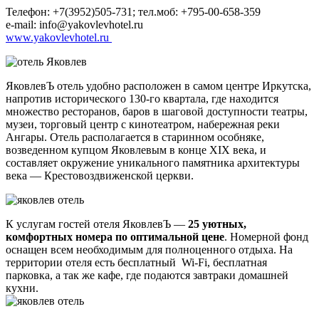
Телефон: +7(3952)505-731; тел.моб: +795-00-658-359
e-mail: info@yakovlevhotel.ru
www.yakovlevhotel.ru
ЯковлевЪ отель удобно расположен в самом центре Иркутска,
напротив исторического 130-го квартала, где находится
множество ресторанов, баров в шаговой доступности театры,
музеи, торговый центр с кинотеатром, набережная реки
Ангары. Отель располагается в старинном особняке,
возведенном купцом Яковлевым в конце XIX века, и
составляет окружение уникального памятника архитектуры
века — Крестовоздвиженской церкви.
К услугам гостей отеля ЯковлевЪ —
25 уютных,
комфортных номера по оптимальной цене
. Номерной фонд
оснащен всем необходимым для полноценного отдыха. На
территории отеля есть бесплатный Wi-Fi, бесплатная
парковка, а так же кафе, где подаются завтраки домашней
кухни.