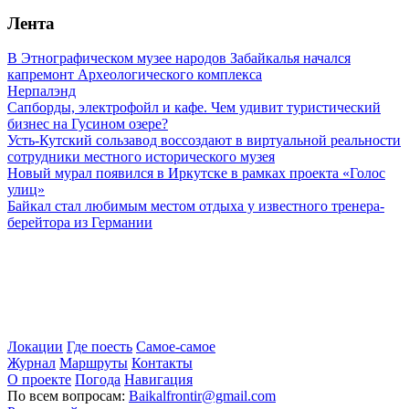
Лента
В Этнографическом музее народов Забайкалья начался
капремонт Археологического комплекса
Нерпалэнд
Сапборды, электрофойл и кафе. Чем удивит туристический
бизнес на Гусином озере?
Усть-Кутский сользавод воссоздают в виртуальной реальности
сотрудники местного исторического музея
Новый мурал появился в Иркутске в рамках проекта «Голос
улиц»
Байкал стал любимым местом отдыха у известного тренера-
берейтора из Германии
Локации
Где поесть
Самое-самое
Журнал
Маршруты
Контакты
О проекте
Погода
Навигация
По всем вопросам:
Baikalfrontir@gmail.com