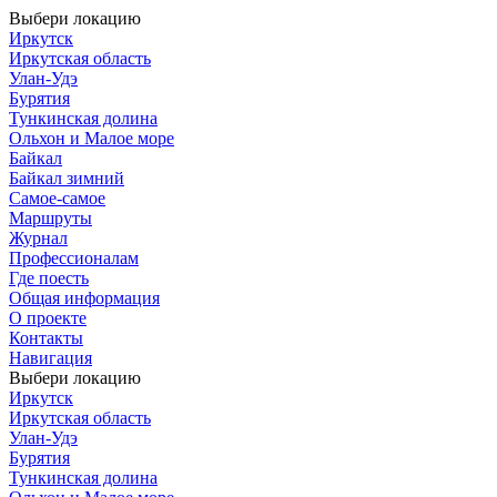
Выбери локацию
Иркутск
Иркутская область
Улан-Удэ
Бурятия
Тункинская долина
Ольхон и Малое море
Байкал
Байкал зимний
Самое-самое
Маршруты
Журнал
Профессионалам
Где поесть
Общая информация
О проекте
Контакты
Навигация
Выбери локацию
Иркутск
Иркутская область
Улан-Удэ
Бурятия
Тункинская долина