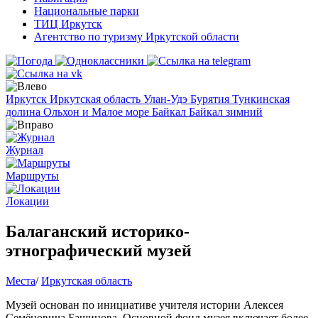
Национальные парки
ТИЦ Иркутск
Агентство по туризму Иркутской области
Иркутск
Иркутская область
Улан-Удэ
Бурятия
Тункинская
долина
Ольхон и Малое море
Байкал
Байкал зимний
Журнал
Маршруты
Локации
Балаганский историко-
этнографический музей
Места
/
Иркутская область
Музей основан по инициативе учителя истории Алексея
Семёновича Башинова. Основной фонд музея включает более