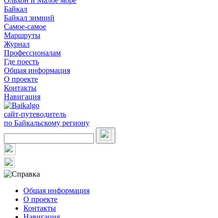
Ольхон и Малое море
Байкал
Байкал зимний
Самое-самое
Маршруты
Журнал
Профессионалам
Где поесть
Общая информация
О проекте
Контакты
Навигация
сайт-путеводитель
по Байкальскому региону
Общая информация
О проекте
Контакты
Навигация