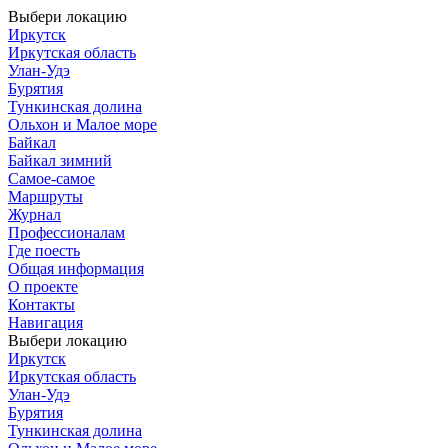
Выбери локацию
Иркутск
Иркутская область
Улан-Удэ
Бурятия
Тункинская долина
Ольхон и Малое море
Байкал
Байкал зимний
Самое-самое
Маршруты
Журнал
Профессионалам
Где поесть
Общая информация
О проекте
Контакты
Навигация
Выбери локацию
Иркутск
Иркутская область
Улан-Удэ
Бурятия
Тункинская долина