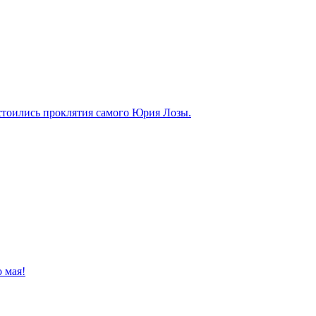
стоились проклятия самого Юрия Лозы.
о мая!