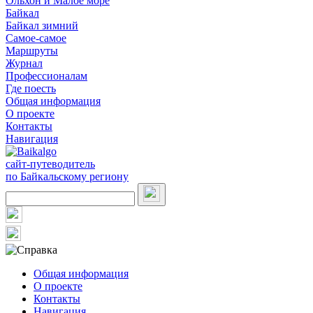
Ольхон и Малое море
Байкал
Байкал зимний
Самое-самое
Маршруты
Журнал
Профессионалам
Где поесть
Общая информация
О проекте
Контакты
Навигация
сайт-путеводитель
по Байкальскому региону
Общая информация
О проекте
Контакты
Навигация