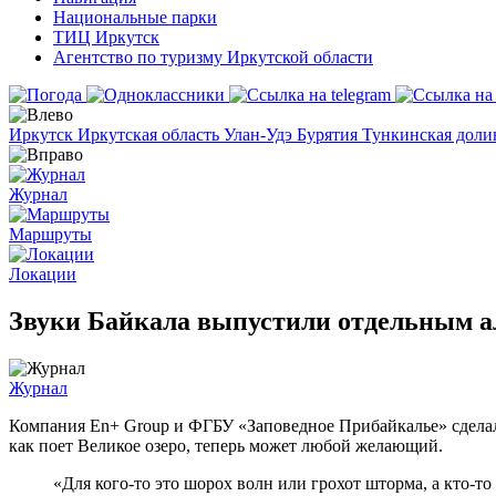
Национальные парки
ТИЦ Иркутск
Агентство по туризму Иркутской области
Иркутск
Иркутская область
Улан-Удэ
Бурятия
Тункинская дол
Журнал
Маршруты
Локации
Звуки Байкала выпустили отдельным 
Журнал
Компания
En+ Group и ФГБУ «Заповедное Прибайкалье» сделал
как поет Великое озеро, теперь может любой желающий.
«
Для кого-то это шорох волн или грохот шторма, а кто-то