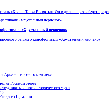
тиваль «Байкал Точка Возврата». Он в десятый раз соберет пред
нофестиваля «Хрустальный нерпенок»
ународного детского кинофестиваля «Хрустальный нерпенок».
нт Археологического комплекса
ес на Гусином озере?
сотрудники местного исторического музея
иц»
ейтора из Германии