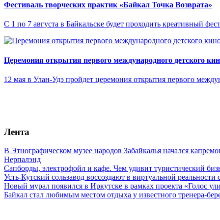
Фестиваль творческих практик «Байкал Точка Возврата»
С 1 по 7 августа в Байкальске будет проходить креативный фес
Церемония открытия первого международного детского ки
12 мая в Улан-Удэ пройдет церемония открытия первого межд
Лента
В Этнографическом музее народов Забайкалья начался капремо
Нерпалэнд
Сапборды, электрофойл и кафе. Чем удивит туристический бизн
Усть-Кутский сользавод воссоздают в виртуальной реальности 
Новый мурал появился в Иркутске в рамках проекта «Голос ул
Байкал стал любимым местом отдыха у известного тренера-бер