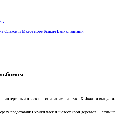
ина
Ольхон и Малое море
Байкал
Байкал зимний
альбомом
и интересный проект — они записали звуки Байкала и выпустил
 сразу представляет крики чаек и шелест крон деревьев… Услышат