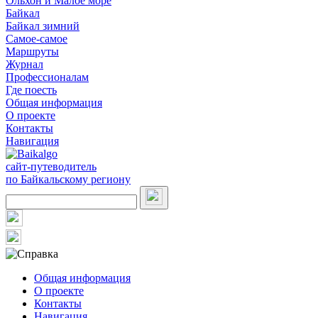
Ольхон и Малое море
Байкал
Байкал зимний
Самое-самое
Маршруты
Журнал
Профессионалам
Где поесть
Общая информация
О проекте
Контакты
Навигация
сайт-путеводитель
по Байкальскому региону
Общая информация
О проекте
Контакты
Навигация