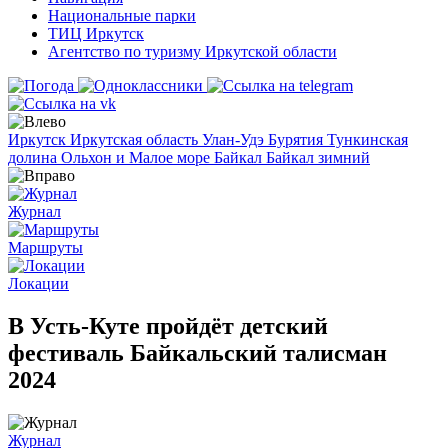
Национальные парки
ТИЦ Иркутск
Агентство по туризму Иркутской области
Иркутск
Иркутская область
Улан-Удэ
Бурятия
Тункинская
долина
Ольхон и Малое море
Байкал
Байкал зимний
Журнал
Маршруты
Локации
В Усть-Куте пройдёт детский
фестиваль Байкальский талисман
2024
Журнал