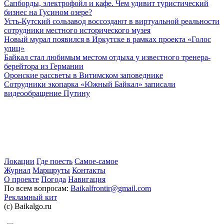
Сапборды, электрофойл и кафе. Чем удивит туристический
бизнес на Гусином озере?
Усть-Кутский сользавод воссоздают в виртуальной реальности
сотрудники местного исторического музея
Новый мурал появился в Иркутске в рамках проекта «Голос
улиц»
Байкал стал любимым местом отдыха у известного тренера-
берейтора из Германии
Оронские рассветы в Витимском заповеднике
Сотрудники экопарка «Южный Байкал» записали
видеообращение Путину
Локации
Где поесть
Самое-самое
Журнал
Маршруты
Контакты
О проекте
Погода
Навигация
По всем вопросам:
Baikalfrontir@gmail.com
Рекламный кит
(с) Baikalgo.ru