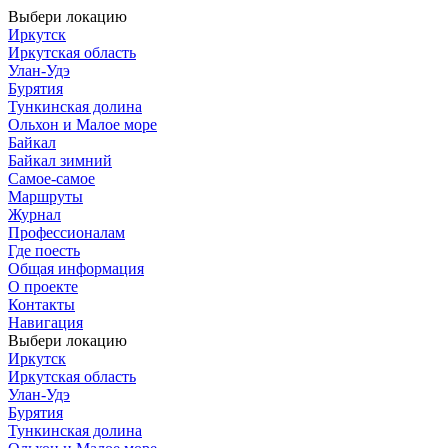
Выбери локацию
Иркутск
Иркутская область
Улан-Удэ
Бурятия
Тункинская долина
Ольхон и Малое море
Байкал
Байкал зимний
Самое-самое
Маршруты
Журнал
Профессионалам
Где поесть
Общая информация
О проекте
Контакты
Навигация
Выбери локацию
Иркутск
Иркутская область
Улан-Удэ
Бурятия
Тункинская долина