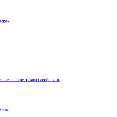
пера».
ставителей креативных сообществ.
о мая!