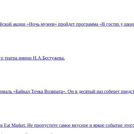
сийской акции «Ночь музеев» пройдет программа «В гостях у шки
го театра имени Н.А.Бестужева.
тиваль «Байкал Точка Возврата». Он в десятый раз соберет пред
в Eat Market. Не пропустите самое вкусное и яркое событие этог