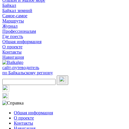
Ольхон и Малое море
Байкал
Байкал зимний
Самое-самое
Маршруты
Журнал
Профессионалам
Где поесть
Общая информация
О проекте
Контакты
Навигация
сайт-путеводитель
по Байкальскому региону
Общая информация
О проекте
Контакты
Навигация