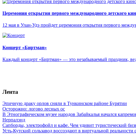
Церемония открытия первого международного детского ки
12 мая в Улан-Удэ пройдет церемония открытия первого межд
Концерт «Биртман»
Каждый концерт «Биртман» — это незабываемый праздник, ведь
Лента
Эпичную драку орлов сняли в Тункинском районе Бурятии
Осторожно: логово лесных ос
В Этнографическом музее народов Забайкалья начался капремо
Нерпалэнд
Сапборды, электрофойл и кафе. Чем удивит туристический бизн
Усть-Кутский сользавод воссоздают в виртуальной реальности 