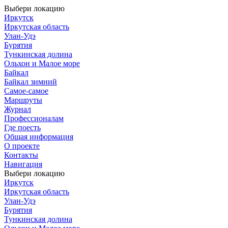
Выбери локацию
Иркутск
Иркутская область
Улан-Удэ
Бурятия
Тункинская долина
Ольхон и Малое море
Байкал
Байкал зимний
Самое-самое
Маршруты
Журнал
Профессионалам
Где поесть
Общая информация
О проекте
Контакты
Навигация
Выбери локацию
Иркутск
Иркутская область
Улан-Удэ
Бурятия
Тункинская долина