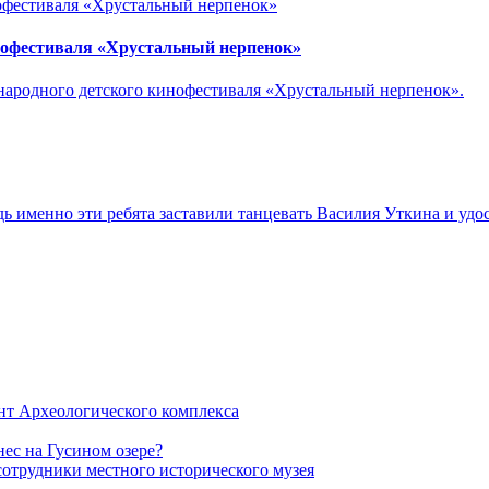
нофестиваля «Хрустальный нерпенок»
ународного детского кинофестиваля «Хрустальный нерпенок».
 именно эти ребята заставили танцевать Василия Уткина и удо
нт Археологического комплекса
ес на Гусином озере?
сотрудники местного исторического музея