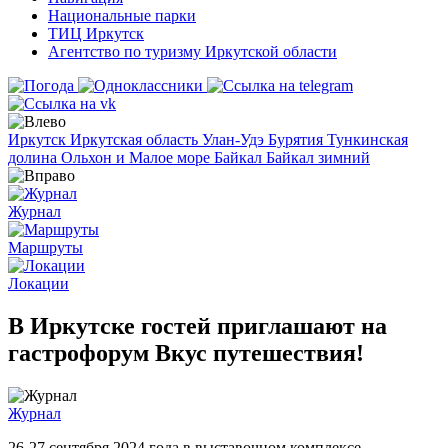
Национальные парки
ТИЦ Иркутск
Агентство по туризму Иркутской области
Иркутск
Иркутская область
Улан-Удэ
Бурятия
Тункинская
долина
Ольхон и Малое море
Байкал
Байкал зимний
Журнал
Маршруты
Локации
В Иркутске гостей приглашают на
гастрофорум Вкус путешествия!
Журнал
26-27 сентября 2024 года в выставочном комплексе