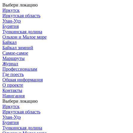
Выбери локацию
Иркутск
Иркутская область
Улан-Удэ
Бурятия
Тункинская долина
Ольхон и Малое море
Байкал
Байкал зимний
Самое-самое
Маршруты
Журнал
Профессионалам
Где поесть
Общая информация
О проекте
Контакты
Навигация
Выбери локацию
Иркутск
Иркутская область
Улан-Удэ
Бурятия
Тункинская долина