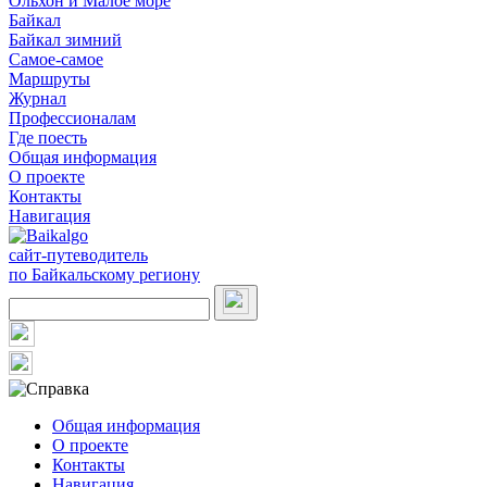
Ольхон и Малое море
Байкал
Байкал зимний
Самое-самое
Маршруты
Журнал
Профессионалам
Где поесть
Общая информация
О проекте
Контакты
Навигация
сайт-путеводитель
по Байкальскому региону
Общая информация
О проекте
Контакты
Навигация