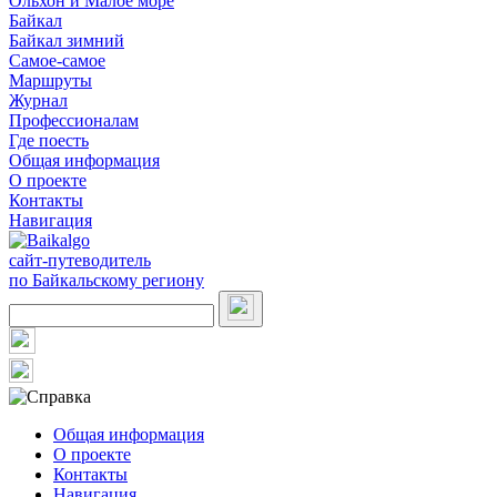
Ольхон и Малое море
Байкал
Байкал зимний
Самое-самое
Маршруты
Журнал
Профессионалам
Где поесть
Общая информация
О проекте
Контакты
Навигация
сайт-путеводитель
по Байкальскому региону
Общая информация
О проекте
Контакты
Навигация