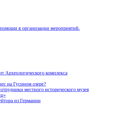
я помощи в организации мероприятий.
нт Археологического комплекса
ес на Гусином озере?
сотрудники местного исторического музея
иц»
ейтора из Германии