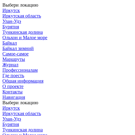
Выбери локацию
Иркутск
Иркутская область
Улан-Удэ
Бурятия
Тункинская долина
Ольхон и Малое море
Байкал
Байкал зимний
Самое-самое
Маршруты
Журнал
Профессионалам
Где поесть
Общая информация
О проекте
Контакты
Навигация
Выбери локацию
Иркутск
Иркутская область
Улан-Удэ
Бурятия
Тункинская долина