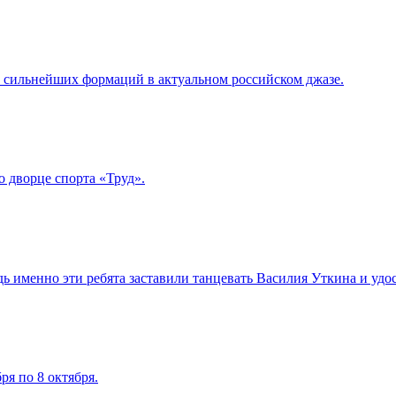
з сильнейших формаций в актуальном российском джазе.
 дворце спорта «Труд».
 именно эти ребята заставили танцевать Василия Уткина и удо
ря по 8 октября.