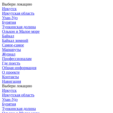
Выбери локацию
Иркутск
Иркутская область
Улан-Удэ
Бурятия
Тункинская долина
Ольхон и Малое море
Байкал
Байкал зимний
Самое-самое
Маршруты
Журнал
Профессионалам
Где поесть
Общая информация
О проекте
Контакты
Навигация
Выбери локацию
Иркутск
Иркутская область
Улан-Удэ
Бурятия
Тункинская долина