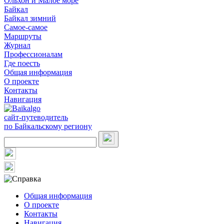
Ольхон и Малое море
Байкал
Байкал зимний
Самое-самое
Маршруты
Журнал
Профессионалам
Где поесть
Общая информация
О проекте
Контакты
Навигация
сайт-путеводитель
по Байкальскому региону
Общая информация
О проекте
Контакты
Навигация