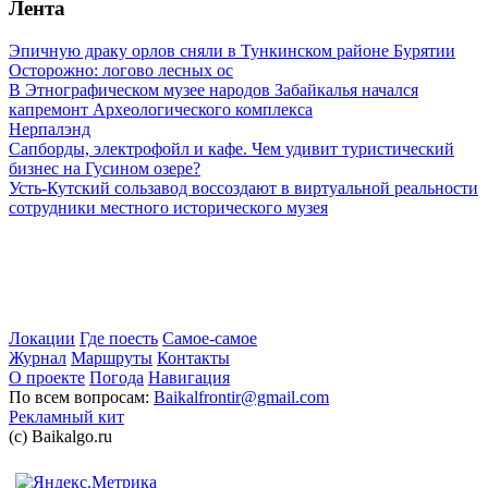
Лента
Эпичную драку орлов сняли в Тункинском районе Бурятии
Осторожно: логово лесных ос
В Этнографическом музее народов Забайкалья начался
капремонт Археологического комплекса
Нерпалэнд
Сапборды, электрофойл и кафе. Чем удивит туристический
бизнес на Гусином озере?
Усть-Кутский сользавод воссоздают в виртуальной реальности
сотрудники местного исторического музея
Локации
Где поесть
Самое-самое
Журнал
Маршруты
Контакты
О проекте
Погода
Навигация
По всем вопросам:
Baikalfrontir@gmail.com
Рекламный кит
(с) Baikalgo.ru