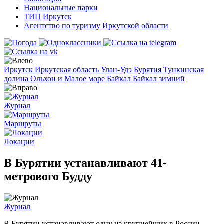
Национальные парки
ТИЦ Иркутск
Агентство по туризму Иркутской области
Иркутск
Иркутская область
Улан-Удэ
Бурятия
Тункинская
долина
Ольхон и Малое море
Байкал
Байкал зимний
Журнал
Маршруты
Локации
В Бурятии устанавливают 41-
метрового Будду
Журнал
В Бурятии устанавливают одну из крупнейших в России