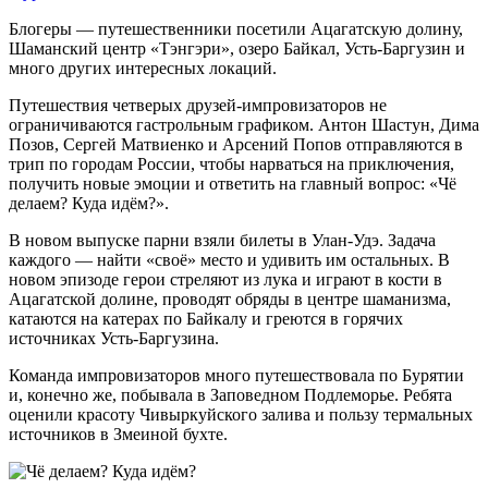
Блогеры — путешественники посетили Ацагатскую долину,
Шаманский центр «Тэнгэри», озеро Байкал, Усть-Баргузин и
много других интересных локаций.
Путешествия четверых друзей-импровизаторов не
ограничиваются гастрольным графиком. Антон Шастун, Дима
Позов, Сергей Матвиенко и Арсений Попов отправляются в
трип по городам России, чтобы нарваться на приключения,
получить новые эмоции и ответить на главный вопрос: «Чё
делаем? Куда идём?».
В новом выпуске парни взяли билеты в Улан-Удэ. Задача
каждого — найти «своё» место и удивить им остальных. В
новом эпизоде герои стреляют из лука и играют в кости в
Ацагатской долине, проводят обряды в центре шаманизма,
катаются на катерах по Байкалу и греются в горячих
источниках Усть-Баргузина.
Команда импровизаторов много путешествовала по Бурятии
и, конечно же, побывала в Заповедном Подлеморье. Ребята
оценили красоту Чивыркуйского залива и пользу термальных
источников в Змеиной бухте.