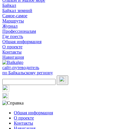
Ольхон и Малое море
Байкал
Байкал зимний
Самое-самое
Маршруты
Журнал
Профессионалам
Где поесть
Общая информация
О проекте
Контакты
Навигация
сайт-путеводитель
по Байкальскому региону
Общая информация
О проекте
Контакты
Навигация