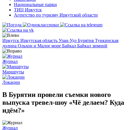
Национальные парки
ТИЦ Иркутск
Агентство по туризму Иркутской области
Иркутск
Иркутская область
Улан-Удэ
Бурятия
Тункинская
долина
Ольхон и Малое море
Байкал
Байкал зимний
Журнал
Маршруты
Локации
В Бурятии провели съемки нового
выпуска тревел-шоу «Чё делаем? Куда
идём?»
Журнал