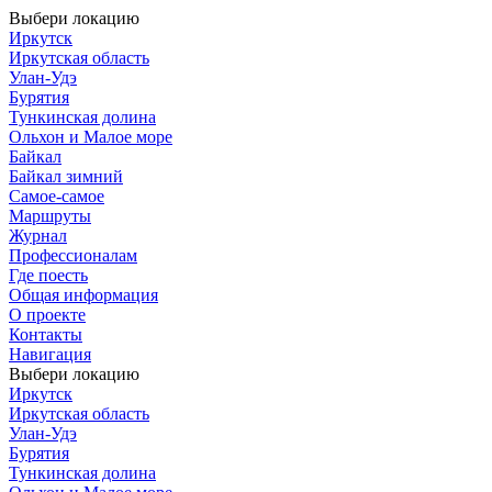
Выбери локацию
Иркутск
Иркутская область
Улан-Удэ
Бурятия
Тункинская долина
Ольхон и Малое море
Байкал
Байкал зимний
Самое-самое
Маршруты
Журнал
Профессионалам
Где поесть
Общая информация
О проекте
Контакты
Навигация
Выбери локацию
Иркутск
Иркутская область
Улан-Удэ
Бурятия
Тункинская долина