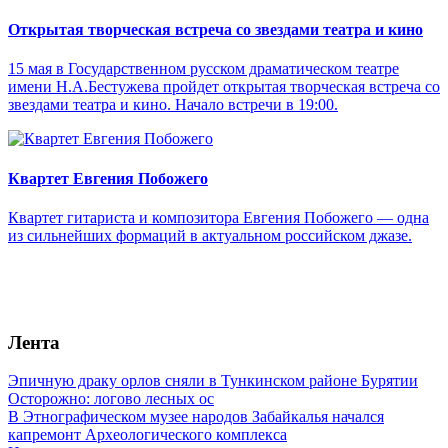
Открытая творческая встреча со звездами театра и кино
15 мая в Государственном русском драматическом театре
имени Н.А.Бестужева пройдет открытая творческая встреча со
звездами театра и кино. Начало встречи в 19:00.
Квартет Евгения Побожего
Квартет гитариста и композитора Евгения Побожего — одна
из сильнейших формаций в актуальном российском джазе.
Лента
Эпичную драку орлов сняли в Тункинском районе Бурятии
Осторожно: логово лесных ос
В Этнографическом музее народов Забайкалья начался
капремонт Археологического комплекса