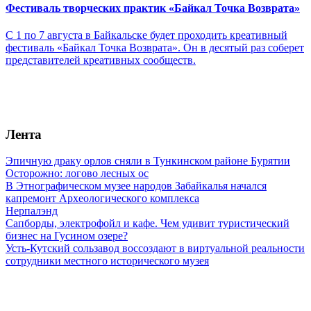
Фестиваль творческих практик «Байкал Точка Возврата»
С 1 по 7 августа в Байкальске будет проходить креативный
фестиваль «Байкал Точка Возврата». Он в десятый раз соберет
представителей креативных сообществ.
Лента
Эпичную драку орлов сняли в Тункинском районе Бурятии
Осторожно: логово лесных ос
В Этнографическом музее народов Забайкалья начался
капремонт Археологического комплекса
Нерпалэнд
Сапборды, электрофойл и кафе. Чем удивит туристический
бизнес на Гусином озере?
Усть-Кутский сользавод воссоздают в виртуальной реальности
сотрудники местного исторического музея