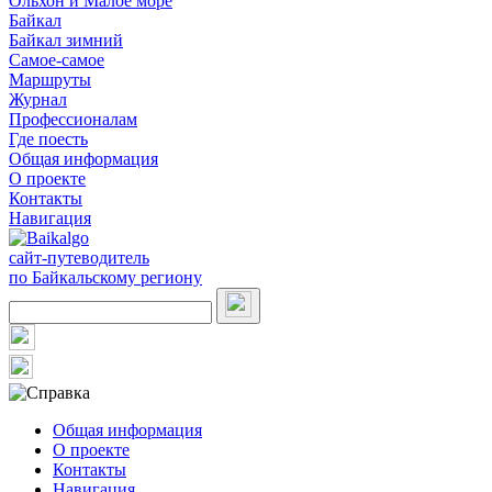
Ольхон и Малое море
Байкал
Байкал зимний
Самое-самое
Маршруты
Журнал
Профессионалам
Где поесть
Общая информация
О проекте
Контакты
Навигация
сайт-путеводитель
по Байкальскому региону
Общая информация
О проекте
Контакты
Навигация