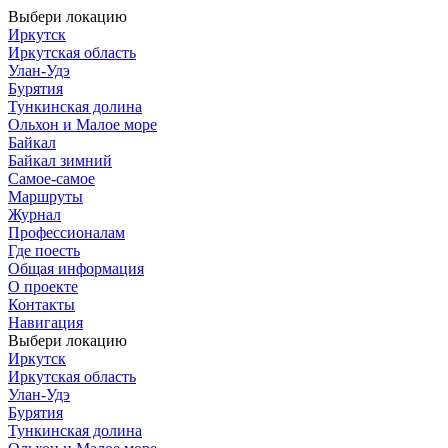
Выбери локацию
Иркутск
Иркутская область
Улан-Удэ
Бурятия
Тункинская долина
Ольхон и Малое море
Байкал
Байкал зимний
Самое-самое
Маршруты
Журнал
Профессионалам
Где поесть
Общая информация
О проекте
Контакты
Навигация
Выбери локацию
Иркутск
Иркутская область
Улан-Удэ
Бурятия
Тункинская долина