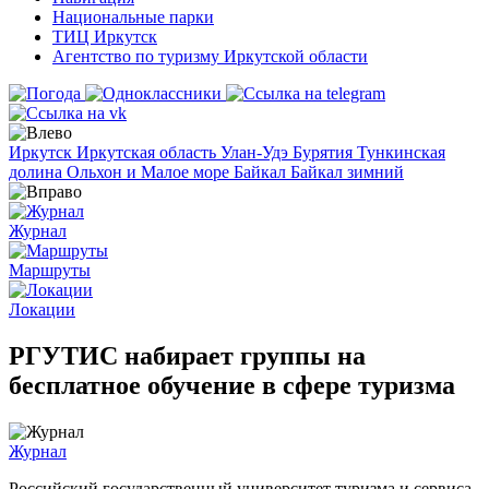
Национальные парки
ТИЦ Иркутск
Агентство по туризму Иркутской области
Иркутск
Иркутская область
Улан-Удэ
Бурятия
Тункинская
долина
Ольхон и Малое море
Байкал
Байкал зимний
Журнал
Маршруты
Локации
РГУТИС набирает группы на
бесплатное обучение в сфере туризма
Журнал
Российский государственный университет туризма и сервиса