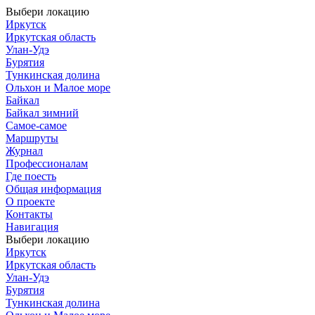
Выбери локацию
Иркутск
Иркутская область
Улан-Удэ
Бурятия
Тункинская долина
Ольхон и Малое море
Байкал
Байкал зимний
Самое-самое
Маршруты
Журнал
Профессионалам
Где поесть
Общая информация
О проекте
Контакты
Навигация
Выбери локацию
Иркутск
Иркутская область
Улан-Удэ
Бурятия
Тункинская долина