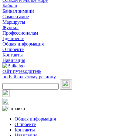
Ольхон и Малое море
Байкал
Байкал зимний
Самое-самое
Маршруты
Журнал
Профессионалам
Где поесть
Общая информация
О проекте
Контакты
Навигация
сайт-путеводитель
по Байкальскому региону
Общая информация
О проекте
Контакты
Навигация