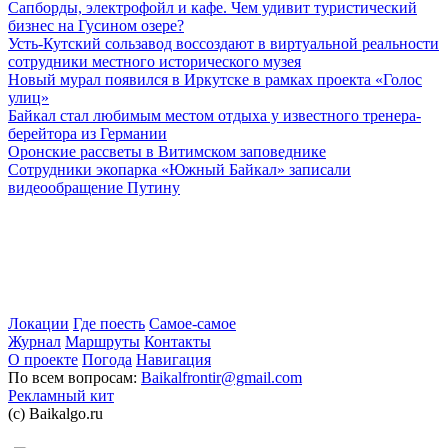
Сапборды, электрофойл и кафе. Чем удивит туристический
бизнес на Гусином озере?
Усть-Кутский сользавод воссоздают в виртуальной реальности
сотрудники местного исторического музея
Новый мурал появился в Иркутске в рамках проекта «Голос
улиц»
Байкал стал любимым местом отдыха у известного тренера-
берейтора из Германии
Оронские рассветы в Витимском заповеднике
Сотрудники экопарка «Южный Байкал» записали
видеообращение Путину
Локации
Где поесть
Самое-самое
Журнал
Маршруты
Контакты
О проекте
Погода
Навигация
По всем вопросам:
Baikalfrontir@gmail.com
Рекламный кит
(с) Baikalgo.ru