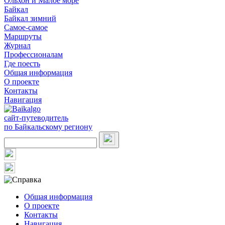
Ольхон и Малое море
Байкал
Байкал зимний
Самое-самое
Маршруты
Журнал
Профессионалам
Где поесть
Общая информация
О проекте
Контакты
Навигация
сайт-путеводитель
по Байкальскому региону
Общая информация
О проекте
Контакты
Навигация