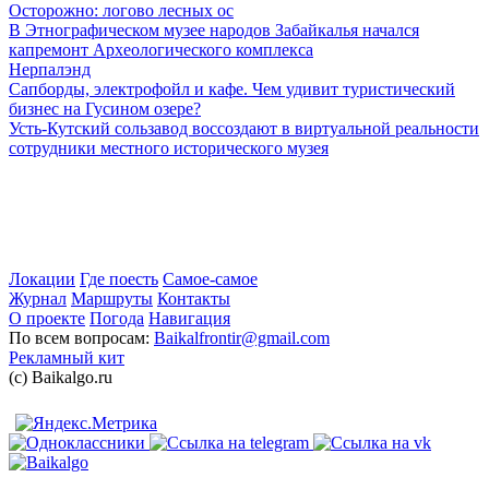
Осторожно: логово лесных ос
В Этнографическом музее народов Забайкалья начался
капремонт Археологического комплекса
Нерпалэнд
Сапборды, электрофойл и кафе. Чем удивит туристический
бизнес на Гусином озере?
Усть-Кутский сользавод воссоздают в виртуальной реальности
сотрудники местного исторического музея
Локации
Где поесть
Самое-самое
Журнал
Маршруты
Контакты
О проекте
Погода
Навигация
По всем вопросам:
Baikalfrontir@gmail.com
Рекламный кит
(с) Baikalgo.ru