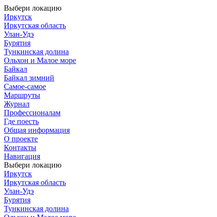
Выбери локацию
Иркутск
Иркутская область
Улан-Удэ
Бурятия
Тункинская долина
Ольхон и Малое море
Байкал
Байкал зимний
Самое-самое
Маршруты
Журнал
Профессионалам
Где поесть
Общая информация
О проекте
Контакты
Навигация
Выбери локацию
Иркутск
Иркутская область
Улан-Удэ
Бурятия
Тункинская долина