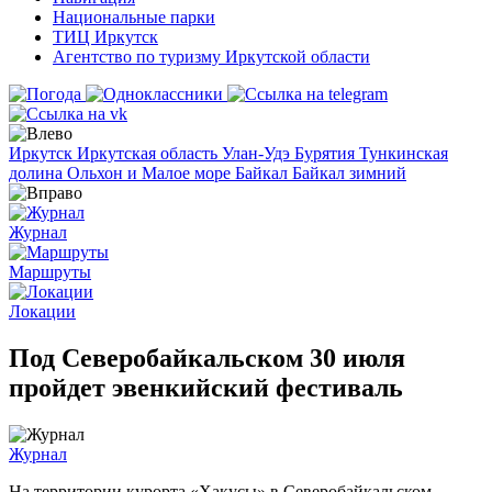
Национальные парки
ТИЦ Иркутск
Агентство по туризму Иркутской области
Иркутск
Иркутская область
Улан-Удэ
Бурятия
Тункинская
долина
Ольхон и Малое море
Байкал
Байкал зимний
Журнал
Маршруты
Локации
Под Северобайкальском 30 июля
пройдет эвенкийский фестиваль
Журнал
На территории курорта «Хакусы» в Северобайкальском