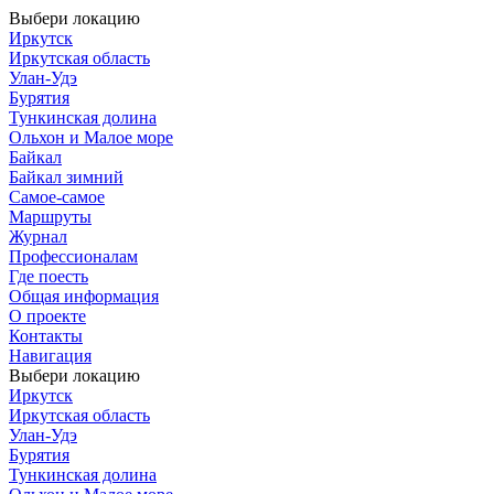
Выбери локацию
Иркутск
Иркутская область
Улан-Удэ
Бурятия
Тункинская долина
Ольхон и Малое море
Байкал
Байкал зимний
Самое-самое
Маршруты
Журнал
Профессионалам
Где поесть
Общая информация
О проекте
Контакты
Навигация
Выбери локацию
Иркутск
Иркутская область
Улан-Удэ
Бурятия
Тункинская долина