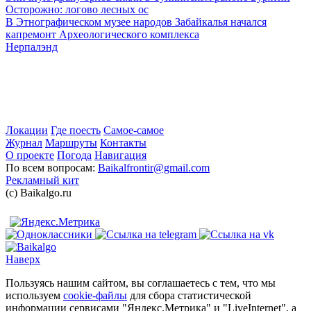
Осторожно: логово лесных ос
В Этнографическом музее народов Забайкалья начался
капремонт Археологического комплекса
Нерпалэнд
Локации
Где поесть
Самое-самое
Журнал
Маршруты
Контакты
О проекте
Погода
Навигация
По всем вопросам:
Baikalfrontir@gmail.com
Рекламный кит
(с) Baikalgo.ru
Наверх
Пользуясь нашим сайтом, вы соглашаетесь с тем, что мы
используем
cookie-файлы
для сбора статистической
информации сервисами "Яндекс.Метрика" и "LiveInternet", а