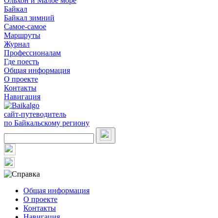
Ольхон и Малое море
Байкал
Байкал зимний
Самое-самое
Маршруты
Журнал
Профессионалам
Где поесть
Общая информация
О проекте
Контакты
Навигация
сайт-путеводитель
по Байкальскому региону
Общая информация
О проекте
Контакты
Навигация