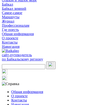
Ольхон и Малое море
Байкал
Байкал зимний
Самое-самое
Маршруты
Журнал
Профессионалам
Где поесть
Общая информация
О проекте
Контакты
Навигация
сайт-путеводитель
по Байкальскому региону
Общая информация
О проекте
Контакты
Навигация