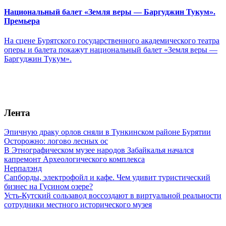
Национальный балет «Земля веры — Баргуджин Тукум‎».
Премьера
На сцене Бурятского государственного академического театра
оперы и балета покажут национальный балет «Земля веры —
Баргуджин Тукум‎».
Лента
Эпичную драку орлов сняли в Тункинском районе Бурятии
Осторожно: логово лесных ос
В Этнографическом музее народов Забайкалья начался
капремонт Археологического комплекса
Нерпалэнд
Сапборды, электрофойл и кафе. Чем удивит туристический
бизнес на Гусином озере?
Усть-Кутский сользавод воссоздают в виртуальной реальности
сотрудники местного исторического музея