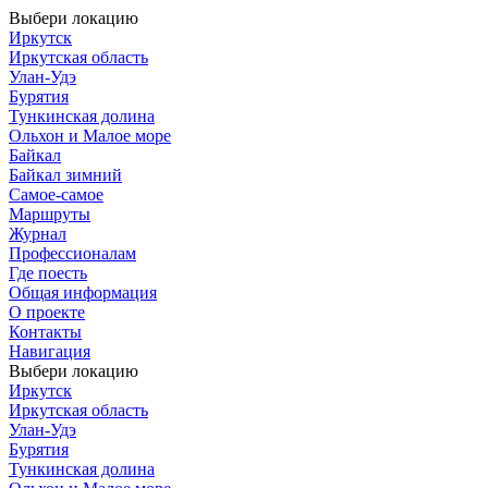
Выбери локацию
Иркутск
Иркутская область
Улан-Удэ
Бурятия
Тункинская долина
Ольхон и Малое море
Байкал
Байкал зимний
Самое-самое
Маршруты
Журнал
Профессионалам
Где поесть
Общая информация
О проекте
Контакты
Навигация
Выбери локацию
Иркутск
Иркутская область
Улан-Удэ
Бурятия
Тункинская долина