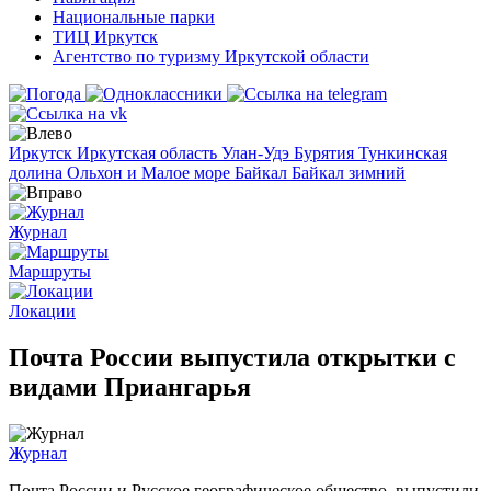
Национальные парки
ТИЦ Иркутск
Агентство по туризму Иркутской области
Иркутск
Иркутская область
Улан-Удэ
Бурятия
Тункинская
долина
Ольхон и Малое море
Байкал
Байкал зимний
Журнал
Маршруты
Локации
Почта России выпустила открытки с
видами Приангарья
Журнал
Почта России и Русское географическое общество выпустили