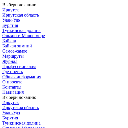
Выбери локацию
Иркутск
Иркутская область
Улан-Удэ
Бурятия
Тункинская долина
Ольхон и Малое море
Байкал
Байкал зимний
Самое-самое
Маршруты
Журнал
Профессионалам
Где поесть
Общая информация
О проекте
Контакты
Навигация
Выбери локацию
Иркутск
Иркутская область
Улан-Удэ
Бурятия
Тункинская долина