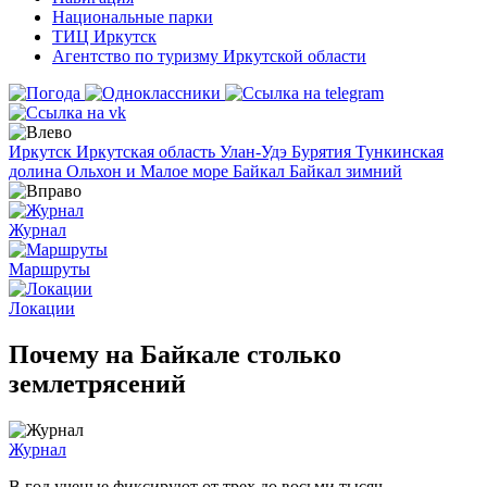
Национальные парки
ТИЦ Иркутск
Агентство по туризму Иркутской области
Иркутск
Иркутская область
Улан-Удэ
Бурятия
Тункинская
долина
Ольхон и Малое море
Байкал
Байкал зимний
Журнал
Маршруты
Локации
Почему на Байкале столько
землетрясений
Журнал
В год ученые фиксируют от трех до восьми тысяч