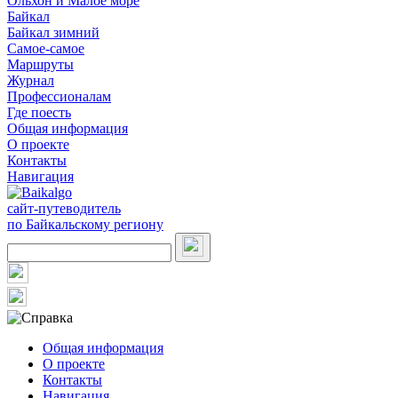
Ольхон и Малое море
Байкал
Байкал зимний
Самое-самое
Маршруты
Журнал
Профессионалам
Где поесть
Общая информация
О проекте
Контакты
Навигация
сайт-путеводитель
по Байкальскому региону
Общая информация
О проекте
Контакты
Навигация