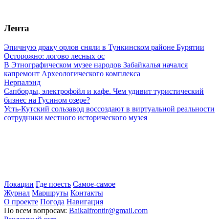
Лента
Эпичную драку орлов сняли в Тункинском районе Бурятии
Осторожно: логово лесных ос
В Этнографическом музее народов Забайкалья начался
капремонт Археологического комплекса
Нерпалэнд
Сапборды, электрофойл и кафе. Чем удивит туристический
бизнес на Гусином озере?
Усть-Кутский сользавод воссоздают в виртуальной реальности
сотрудники местного исторического музея
Локации
Где поесть
Самое-самое
Журнал
Маршруты
Контакты
О проекте
Погода
Навигация
По всем вопросам:
Baikalfrontir@gmail.com