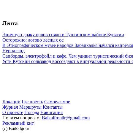
Лента
Эпичную драку орлов сняли в Тункинском районе Бурятии
Осторожно: логово лесных ос
В Этнографическом музее народов Забайкалья начался капремо
Нерпалэнд
Сапборды, электрофойл и кафе. Чем удивит туристический бизн
Усть-Кутский сользавод воссоздают в виртуальной реальности 
Локации
Где поесть
Самое-самое
Журнал
Маршруты
Контакты
О проекте
Погода
Навигация
По всем вопросам:
Baikalfrontir@gmail.com
Рекламный кит
(с) Baikalgo.ru