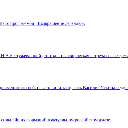
kBar с программой «Возвращение легенды».
Н.А.Бестужева пройдет открытая творческая встреча со звездами 
 именно эти ребята заставили танцевать Василия Уткина и удо
з сильнейших формаций в актуальном российском джазе.