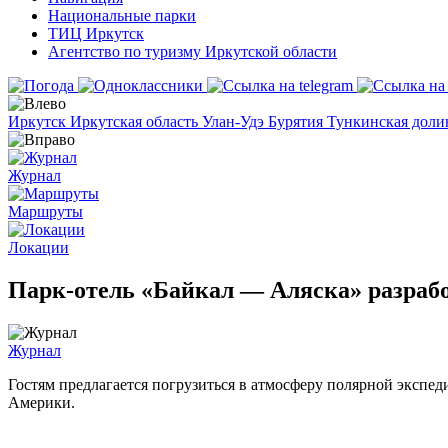
Национальные парки
ТИЦ Иркутск
Агентство по туризму Иркутской области
Иркутск
Иркутская область
Улан-Удэ
Бурятия
Тункинская дол
Журнал
Маршруты
Локации
Парк-отель «Байкал — Аляска» разраб
Журнал
Гостям предлагается погрузиться в атмосферу полярной экспед
Америки.