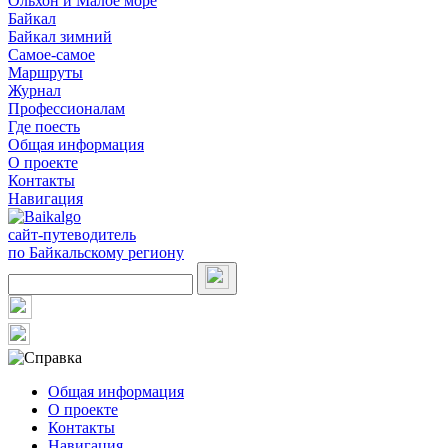
Ольхон и Малое море
Байкал
Байкал зимний
Самое-самое
Маршруты
Журнал
Профессионалам
Где поесть
Общая информация
О проекте
Контакты
Навигация
сайт-путеводитель
по Байкальскому региону
Общая информация
О проекте
Контакты
Навигация