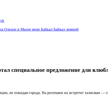
ина
Ольхон и Малое море
Байкал
Байкал зимний
отал специальное предложение для влюб
иции, не покидая города. На ресепшен их встретит талисман — с