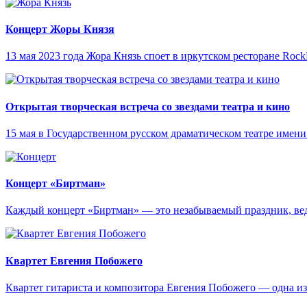
Концерт Жоры Князя
13 мая 2023 года Жора Князь споет в иркутском ресторане Roc
Открытая творческая встреча со звездами театра и кино
15 мая в Государственном русском драматическом театре имени 
Концерт «Биртман»
Каждый концерт «Биртман» — это незабываемый праздник, ведь
Квартет Евгения Побожего
Квартет гитариста и композитора Евгения Побожего — одна и