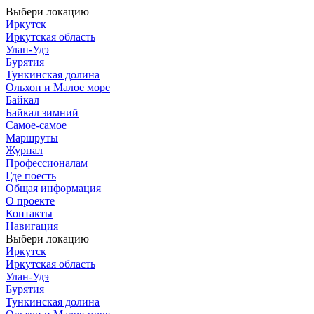
Выбери локацию
Иркутск
Иркутская область
Улан-Удэ
Бурятия
Тункинская долина
Ольхон и Малое море
Байкал
Байкал зимний
Самое-самое
Маршруты
Журнал
Профессионалам
Где поесть
Общая информация
О проекте
Контакты
Навигация
Выбери локацию
Иркутск
Иркутская область
Улан-Удэ
Бурятия
Тункинская долина