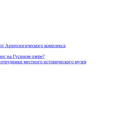
нт Археологического комплекса
ес на Гусином озере?
сотрудники местного исторического музея