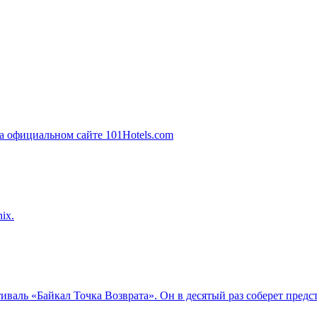
ix.
тиваль «Байкал Точка Возврата». Он в десятый раз соберет пред