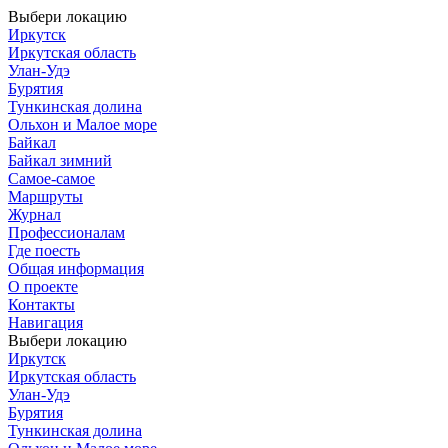
Выбери локацию
Иркутск
Иркутская область
Улан-Удэ
Бурятия
Тункинская долина
Ольхон и Малое море
Байкал
Байкал зимний
Самое-самое
Маршруты
Журнал
Профессионалам
Где поесть
Общая информация
О проекте
Контакты
Навигация
Выбери локацию
Иркутск
Иркутская область
Улан-Удэ
Бурятия
Тункинская долина