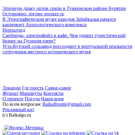
Эпичную драку орлов сняли в Тункинском районе Бурятии
Осторожно: логово лесных ос
В Этнографическом музее народов Забайкалья начался
капремонт Археологического комплекса
Нерпалэнд
Сапборды, электрофойл и кафе. Чем удивит туристический
бизнес на Гусином озере?
Усть-Кутский сользавод воссоздают в виртуальной реальности
сотрудники местного исторического музея
Локации
Где поесть
Самое-самое
Журнал
Маршруты
Контакты
О проекте
Погода
Навигация
По всем вопросам:
Baikalfrontir@gmail.com
Рекламный кит
(с) Baikalgo.ru