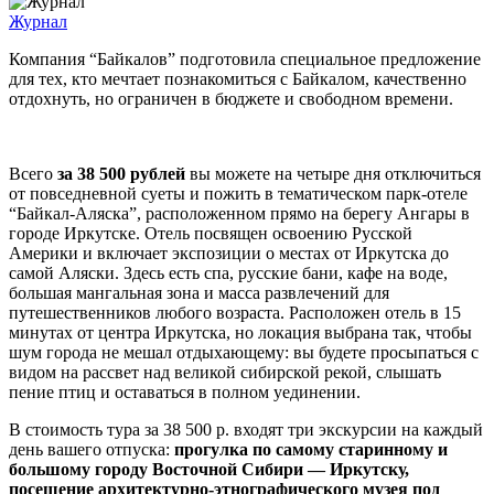
Журнал
Компания “Байкалов” подготовила специальное предложение
для тех, кто мечтает познакомиться с Байкалом, качественно
отдохнуть, но ограничен в бюджете и свободном времени.
Всего
за 38 500 рублей
вы можете на четыре дня отключиться
от повседневной суеты и пожить в тематическом парк-отеле
“Байкал-Аляска”, расположенном прямо на берегу Ангары в
городе Иркутске. Отель посвящен освоению Русской
Америки и включает экспозиции о местах от Иркутска до
самой Аляски. Здесь есть спа, русские бани, кафе на воде,
большая мангальная зона и масса развлечений для
путешественников любого возраста. Расположен отель в 15
минутах от центра Иркутска, но локация выбрана так, чтобы
шум города не мешал отдыхающему: вы будете просыпаться с
видом на рассвет над великой сибирской рекой, слышать
пение птиц и оставаться в полном уединении.
В стоимость тура за 38 500 р. входят три экскурсии на каждый
день вашего отпуска:
прогулка по самому старинному и
большому городу Восточной Сибири — Иркутску,
посещение архитектурно-этнографического музея под