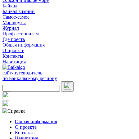
Ольхон и Малое море
Байкал
Байкал зимний
Самое-самое
Маршруты
Журнал
Профессионалам
Где поесть
Общая информация
О проекте
Контакты
Навигация
сайт-путеводитель
по Байкальскому региону
Общая информация
О проекте
Контакты
Навигация