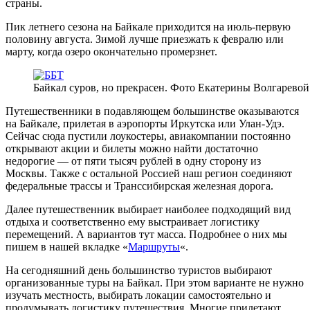
страны.
Пик летнего сезона на Байкале приходится на июль-первую
половину августа. Зимой лучше приезжать к февралю или
марту, когда озеро окончательно промерзнет.
Байкал суров, но прекрасен. Фото Екатерины Волгаревой
Путешественники в подавляющем большинстве оказываются
на Байкале, прилетая в аэропорты Иркутска или Улан-Удэ.
Сейчас сюда пустили лоукостеры, авиакомпании постоянно
открывают акции и билеты можно найти достаточно
недорогие — от пяти тысяч рублей в одну сторону из
Москвы. Также с остальной Россией наш регион соединяют
федеральные трассы и Транссибирская железная дорога.
Далее путешественник выбирает наиболее подходящий вид
отдыха и соответственно ему выстраивает логистику
перемещений. А вариантов тут масса. Подробнее о них мы
пишем в нашей вкладке «
Маршруты
«.
На сегодняшний день большинство туристов выбирают
организованные туры на Байкал. При этом варианте не нужно
изучать местность, выбирать локации самостоятельно и
продумывать логистику путешествия. Многие прилетают