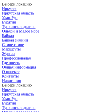
Выбери локацию
Иркутск
Иркутская область
Улан-Удэ
Бурятия
Тункинская долина
Ольхон и Малое море
Байкал
Байкал зимний
Самое-самое
Маршруты
Журнал
Профессионалам
Где поесть
Общая информация
О проекте
Контакты
Навигация
Выбери локацию
Иркутск
Иркутская область
Улан-Удэ
Бурятия
Тункинская долина