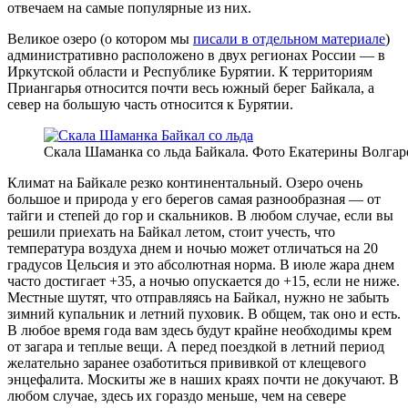
отвечаем на самые популярные из них.
Великое озеро (о котором мы
писали в отдельном материале
)
административно расположено в двух регионах России — в
Иркутской области и Республике Бурятии. К территориям
Приангарья относится почти весь южный берег Байкала, а
север на большую часть относится к Бурятии.
Скала Шаманка со льда Байкала. Фото Екатерины Волгар
Климат на Байкале резко континентальный. Озеро очень
большое и природа у его берегов самая разнообразная — от
тайги и степей до гор и скальников. В любом случае, если вы
решили приехать на Байкал летом, стоит учесть, что
температура воздуха днем и ночью может отличаться на 20
градусов Цельсия и это абсолютная норма. В июле жара днем
часто достигает +35, а ночью опускается до +15, если не ниже.
Местные шутят, что отправляясь на Байкал, нужно не забыть
зимний купальник и летний пуховик. В общем, так оно и есть.
В любое время года вам здесь будут крайне необходимы крем
от загара и теплые вещи. А перед поездкой в летний период
желательно заранее озаботиться прививкой от клещевого
энцефалита. Москиты же в наших краях почти не докучают. В
любом случае, здесь их гораздо меньше, чем на севере