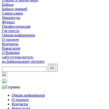
Ольхон и Малое море
Байкал
Байкал зимний
Самое-самое
Маршруты
Журнал
Профессионалам
Где поесть
Общая информация
О проекте
Контакты
Навигация
сайт-путеводитель
по Байкальскому региону
Общая информация
О проекте
Контакты
Навигация