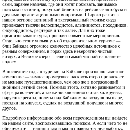
сами, заранее намечая, где они хотят побывать, занимаясь
поиском гостиниц, покупкой билетов на рейсовые автобусы и
другими организационными вопросами. Широко развит в
нашем регионе активный и экстремальный туризм: сюда
приезжают тысячи велосипедистов, альпинистов, походников,
сноубордистов, рафтеров и так далее. Для них тоже
организовывают туры, проводят совместные мероприятия.
Отдельно стоит упомянуть об оздоровительном туризме —
близ Байкала огромное количество целебных источников с
разным содержанием, в горах здесь невероятно чистый
воздух, а Великое озеро — еще и самый чистый на планете
водоем.
В последние годы в туризме на Байкале произошло заметное
изменение — зимнее промерзшее насквозь озеро привлекает
не меньше путешественников, чем оно же в потрясающий
знойный летний сезон. Помимо этого, активно развивается и
сфера развлечений, а также эксклюзивного отдыха: круизы,
парусные регаты, полеты над Байкалом на воздушном шаре,
поездки на хивусах, суднах на воздушной подушке и многое
другое.
Подробную информацию обо всем перечисленном вы найдете
на нашем сайте, воспользовавшись поиском. А если чего то не
обнаружите — напиши там и мы исправим эту недоработку.