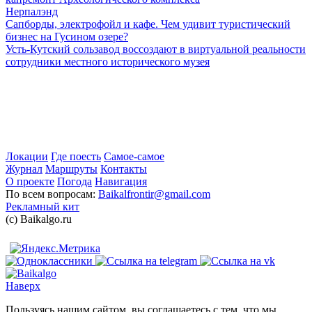
Нерпалэнд
Сапборды, электрофойл и кафе. Чем удивит туристический
бизнес на Гусином озере?
Усть-Кутский сользавод воссоздают в виртуальной реальности
сотрудники местного исторического музея
Локации
Где поесть
Самое-самое
Журнал
Маршруты
Контакты
О проекте
Погода
Навигация
По всем вопросам:
Baikalfrontir@gmail.com
Рекламный кит
(с) Baikalgo.ru
Наверх
Пользуясь нашим сайтом, вы соглашаетесь с тем, что мы