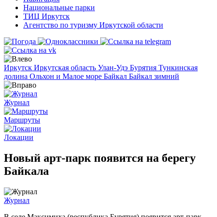
Национальные парки
ТИЦ Иркутск
Агентство по туризму Иркутской области
Иркутск
Иркутская область
Улан-Удэ
Бурятия
Тункинская
долина
Ольхон и Малое море
Байкал
Байкал зимний
Журнал
Маршруты
Локации
Новый арт-парк появится на берегу
Байкала
Журнал
В селе Максимиха (республика Бурятия) появится арт-парк,