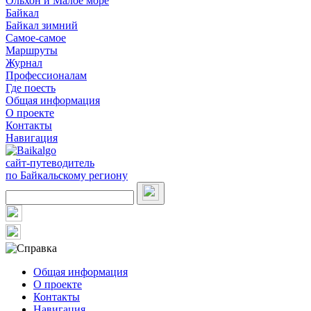
Ольхон и Малое море
Байкал
Байкал зимний
Самое-самое
Маршруты
Журнал
Профессионалам
Где поесть
Общая информация
О проекте
Контакты
Навигация
сайт-путеводитель
по Байкальскому региону
Общая информация
О проекте
Контакты
Навигация