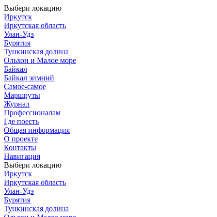
Выбери локацию
Иркутск
Иркутская область
Улан-Удэ
Бурятия
Тункинская долина
Ольхон и Малое море
Байкал
Байкал зимний
Самое-самое
Маршруты
Журнал
Профессионалам
Где поесть
Общая информация
О проекте
Контакты
Навигация
Выбери локацию
Иркутск
Иркутская область
Улан-Удэ
Бурятия
Тункинская долина