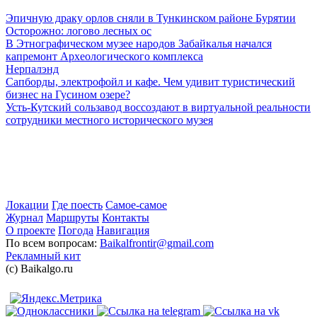
Эпичную драку орлов сняли в Тункинском районе Бурятии
Осторожно: логово лесных ос
В Этнографическом музее народов Забайкалья начался
капремонт Археологического комплекса
Нерпалэнд
Сапборды, электрофойл и кафе. Чем удивит туристический
бизнес на Гусином озере?
Усть-Кутский сользавод воссоздают в виртуальной реальности
сотрудники местного исторического музея
Локации
Где поесть
Самое-самое
Журнал
Маршруты
Контакты
О проекте
Погода
Навигация
По всем вопросам:
Baikalfrontir@gmail.com
Рекламный кит
(с) Baikalgo.ru