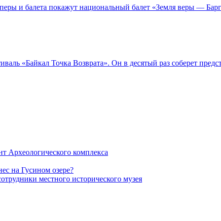
 оперы и балета покажут национальный балет «Земля веры — Барг
тиваль «Байкал Точка Возврата». Он в десятый раз соберет пред
нт Археологического комплекса
ес на Гусином озере?
сотрудники местного исторического музея