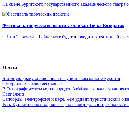
На сцене Бурятского государственного академического театра
Фестиваль творческих практик «Байкал Точка Возврата»
С 1 по 7 августа в Байкальске будет проходить креативный фес
Лента
Эпичную драку орлов сняли в Тункинском районе Бурятии
Осторожно: логово лесных ос
В Этнографическом музее народов Забайкалья начался капремо
Нерпалэнд
Сапборды, электрофойл и кафе. Чем удивит туристический бизн
Усть-Кутский сользавод воссоздают в виртуальной реальности 