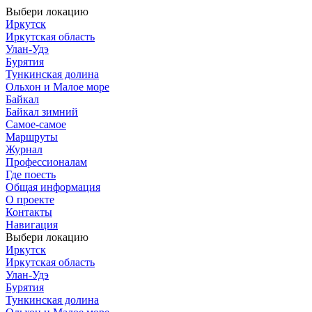
Выбери локацию
Иркутск
Иркутская область
Улан-Удэ
Бурятия
Тункинская долина
Ольхон и Малое море
Байкал
Байкал зимний
Самое-самое
Маршруты
Журнал
Профессионалам
Где поесть
Общая информация
О проекте
Контакты
Навигация
Выбери локацию
Иркутск
Иркутская область
Улан-Удэ
Бурятия
Тункинская долина