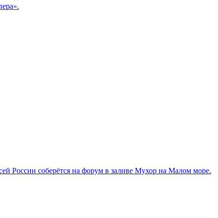
пера».
сей России соберётся на форум в заливе Мухор на Малом море.