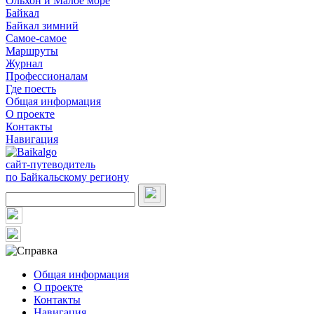
Ольхон и Малое море
Байкал
Байкал зимний
Самое-самое
Маршруты
Журнал
Профессионалам
Где поесть
Общая информация
О проекте
Контакты
Навигация
сайт-путеводитель
по Байкальскому региону
Общая информация
О проекте
Контакты
Навигация