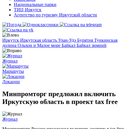
Национальные парки
ТИЦ Иркутск
Агентство по туризму Иркутской области
Иркутск
Иркутская область
Улан-Удэ
Бурятия
Тункинская
долина
Ольхон и Малое море
Байкал
Байкал зимний
Журнал
Маршруты
Локации
Минпромторг предложил включить
Иркутскую область в проект tax free
Журнал
Минпромторг России предложил включить систему в tax free