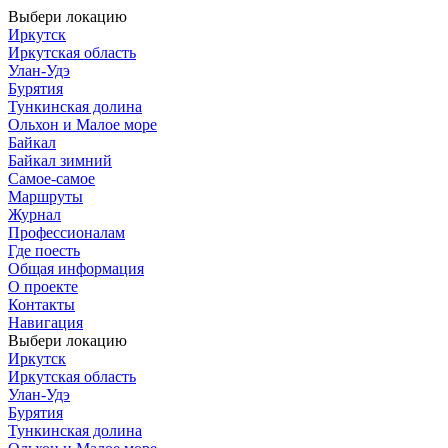
Выбери локацию
Иркутск
Иркутская область
Улан-Удэ
Бурятия
Тункинская долина
Ольхон и Малое море
Байкал
Байкал зимний
Самое-самое
Маршруты
Журнал
Профессионалам
Где поесть
Общая информация
О проекте
Контакты
Навигация
Выбери локацию
Иркутск
Иркутская область
Улан-Удэ
Бурятия
Тункинская долина