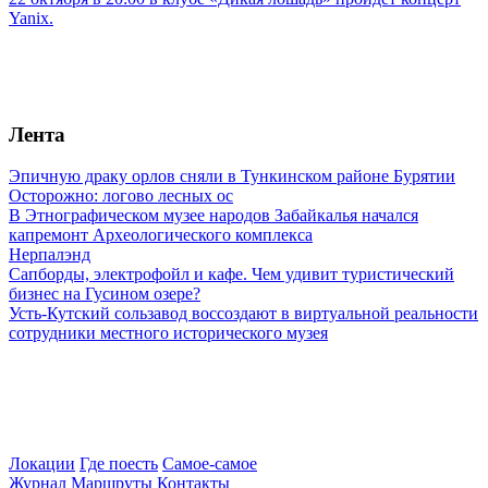
Yanix.
Лента
Эпичную драку орлов сняли в Тункинском районе Бурятии
Осторожно: логово лесных ос
В Этнографическом музее народов Забайкалья начался
капремонт Археологического комплекса
Нерпалэнд
Сапборды, электрофойл и кафе. Чем удивит туристический
бизнес на Гусином озере?
Усть-Кутский сользавод воссоздают в виртуальной реальности
сотрудники местного исторического музея
Локации
Где поесть
Самое-самое
Журнал
Маршруты
Контакты