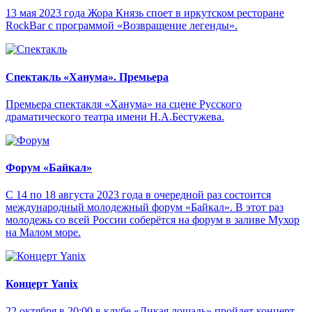
13 мая 2023 года Жора Князь споет в иркутском ресторане
RockBar с программой «Возвращение легенды».
Спектакль «Ханума». Премьера
Премьера спектакля «Ханума» на сцене Русского
драматического театра имени Н.А.Бестужева.
Форум «Байкал»
С 14 по 18 августа 2023 года в очередной раз состоится
международный молодежный форум «Байкал». В этот раз
молодежь со всей России соберётся на форум в заливе Мухор
на Малом море.
Концерт Yanix
22 октября в 20:00 в клубе «Дикая лошадь» пройдет концерт