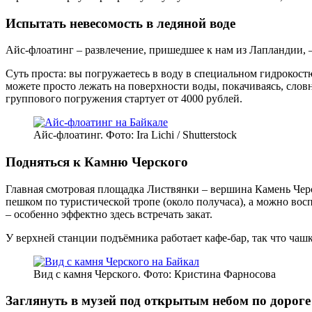
Испытать невесомость в ледяной воде
Айс-флоатинг – развлечение, пришедшее к нам из Лапландии, –
Суть проста: вы погружаетесь в воду в специальном гидрокост
можете просто лежать на поверхности воды, покачиваясь, словн
группового погружения стартует от 4000 рублей.
Айс-флоатинг. Фото: Ira Lichi / Shutterstock
Подняться к Камню Черского
Главная смотровая площадка Листвянки – вершина Камень Черс
пешком по туристической тропе (около получаса), а можно вос
– особенно эффектно здесь встречать закат.
У верхней станции подъёмника работает кафе-бар, так что чаш
Вид с камня Черского. Фото: Кристина Фарносова
Заглянуть в музей под открытым небом по дороге