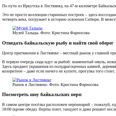
По пути из Иркутска в Листвянку, на 47-м километре Байкальс
Это не просто коллекция старинных построек – здесь воссозд
четверть века, погружает в историю освоения Сибири. В межсезо
Музей Тальцы. Фото: Кристина Фарносова
Отведать байкальскую рыбу и найти свой оберег
Центр притяжения в Листвянке – местный рынок у главной пр
В первую очередь сюда идут за рыбой: знаменитый омуль, неж
Здесь продают украшения из полудрагоценных камней, деревян
колоритное – даже если ничего не купите, прогулка того стоит.
Рынок в Листвянке. Фото: Кристина Фарносова
Посмотреть шоу байкальских нерп
В самом центре посёлка расположен нерпинарий – пожалуй, еди
18:00 (кроме обеда). Нерпы поют, танцуют и даже решают несл