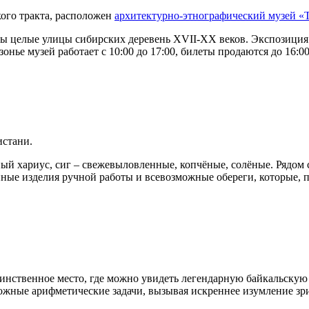
кого тракта, расположен
архитектурно-этнографический музей «
аны целые улицы сибирских деревень XVII-XX веков. Экспозици
нье музей работает с 10:00 до 17:00, билеты продаются до 16:00
истани.
ный хариус, сиг – свежевыловленные, копчёные, солёные. Рядо
ные изделия ручной работы и всевозможные обереги, которые, п
нственное место, где можно увидеть легендарную байкальскую н
ожные арифметические задачи, вызывая искреннее изумление зрит