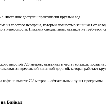
 в Листвянке доступен практически круглый год.
юме из толстого неопрена, который полностью защищает от холод
о в невесомости. Никаких специальных навыков не требуется: сп
кого высотой 728 метров, названная в честь географа, посвят
пользоваться кресельной канатной дорогой, которая работает к
ка кофе на высоте 728 метров – обязательный пункт программы.
 на Байкал