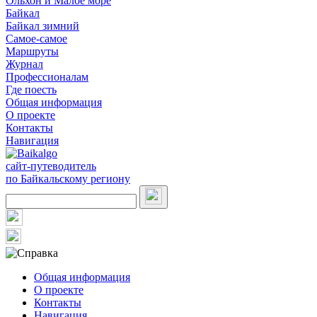
Ольхон и Малое море
Байкал
Байкал зимний
Самое-самое
Маршруты
Журнал
Профессионалам
Где поесть
Общая информация
О проекте
Контакты
Навигация
сайт-путеводитель
по Байкальскому региону
Общая информация
О проекте
Контакты
Навигация