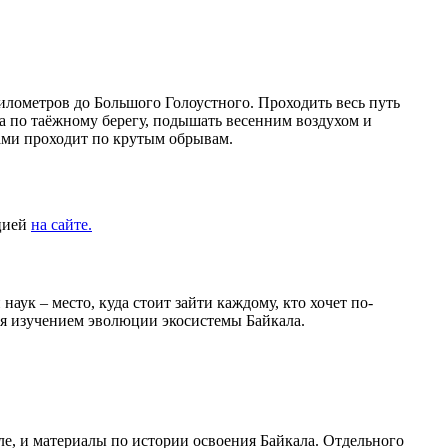
илометров до Большого Голоустного. Проходить весь путь
ра по таёжному берегу, подышать весенним воздухом и
тами проходит по крутым обрывам.
ацией
на сайте.
ук – место, куда стоит зайти каждому, кто хочет по-
тся изучением эволюции экосистемы Байкала.
ле, и материалы по истории освоения Байкала. Отдельного