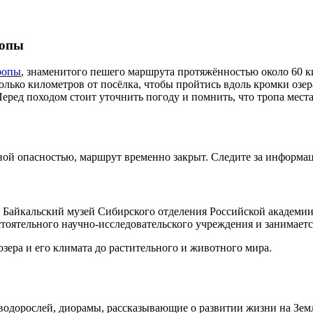
ропы
ропы
, знаменитого пешего маршрута протяжённостью около 60 к
колько километров от посёлка, чтобы пройтись вдоль кромки озе
 Перед походом стоит уточнить погоду и помнить, что тропа мес
ной опасностью, маршрут временно закрыт. Следите за информ
Байкальский музей Сибирского отделения Российской академии на
остоятельного научно-исследовательского учреждения и занимае
зера и его климата до растительного и животного мира.
 водорослей, диорамы, рассказывающие о развитии жизни на Зем