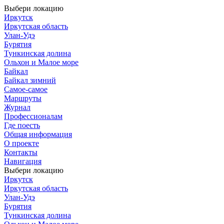
Выбери локацию
Иркутск
Иркутская область
Улан-Удэ
Бурятия
Тункинская долина
Ольхон и Малое море
Байкал
Байкал зимний
Самое-самое
Маршруты
Журнал
Профессионалам
Где поесть
Общая информация
О проекте
Контакты
Навигация
Выбери локацию
Иркутск
Иркутская область
Улан-Удэ
Бурятия
Тункинская долина