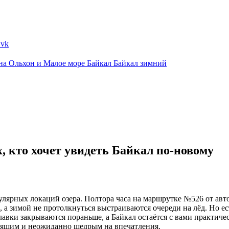
ина
Ольхон и Малое море
Байкал
Байкал зимний
х, кто хочет увидеть Байкал по-новому
лярных локаций озера. Полтора часа на маршрутке №526 от автов
, а зимой не протолкнуться выстраиваются очереди на лёд. Но ес
авки закрываются пораньше, а Байкал остаётся с вами практическ
тоящим и неожиданно щедрым на впечатления.