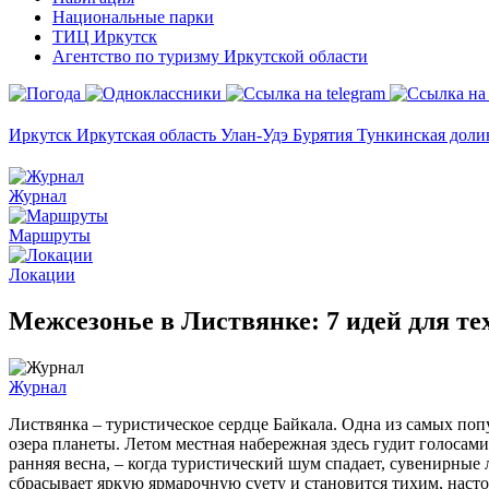
Национальные парки
ТИЦ Иркутск
Агентство по туризму Иркутской области
Иркутск
Иркутская область
Улан-Удэ
Бурятия
Тункинская дол
Журнал
Маршруты
Локации
Межсезонье в Листвянке: 7 идей для те
Журнал
Листвянка – туристическое сердце Байкала. Одна из самых попу
озера планеты. Летом местная набережная здесь гудит голосами
ранняя весна, – когда туристический шум спадает, сувенирные л
сбрасывает яркую ярмарочную суету и становится тихим, нас