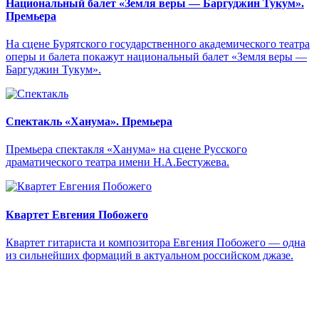
Национальный балет «Земля веры — Баргуджин Тукум‎».
Премьера
На сцене Бурятского государственного академического театра
оперы и балета покажут национальный балет «Земля веры —
Баргуджин Тукум‎».
Спектакль «Ханума». Премьера
Премьера спектакля «Ханума» на сцене Русского
драматического театра имени Н.А.Бестужева.
Квартет Евгения Побожего
Квартет гитариста и композитора Евгения Побожего — одна
из сильнейших формаций в актуальном российском джазе.