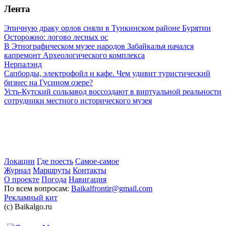
Лента
Эпичную драку орлов сняли в Тункинском районе Бурятии
Осторожно: логово лесных ос
В Этнографическом музее народов Забайкалья начался
капремонт Археологического комплекса
Нерпалэнд
Сапборды, электрофойл и кафе. Чем удивит туристический
бизнес на Гусином озере?
Усть-Кутский сользавод воссоздают в виртуальной реальности
сотрудники местного исторического музея
Локации
Где поесть
Самое-самое
Журнал
Маршруты
Контакты
О проекте
Погода
Навигация
По всем вопросам:
Baikalfrontir@gmail.com
Рекламный кит
(с) Baikalgo.ru