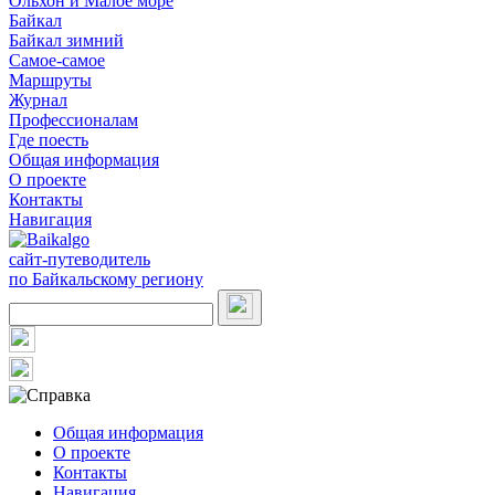
Ольхон и Малое море
Байкал
Байкал зимний
Самое-самое
Маршруты
Журнал
Профессионалам
Где поесть
Общая информация
О проекте
Контакты
Навигация
сайт-путеводитель
по Байкальскому региону
Общая информация
О проекте
Контакты
Навигация