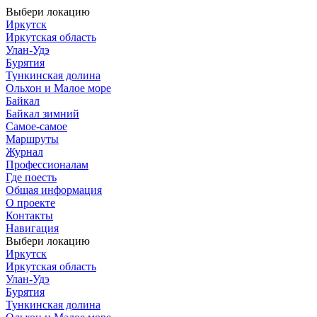
Выбери локацию
Иркутск
Иркутская область
Улан-Удэ
Бурятия
Тункинская долина
Ольхон и Малое море
Байкал
Байкал зимний
Самое-самое
Маршруты
Журнал
Профессионалам
Где поесть
Общая информация
О проекте
Контакты
Навигация
Выбери локацию
Иркутск
Иркутская область
Улан-Удэ
Бурятия
Тункинская долина