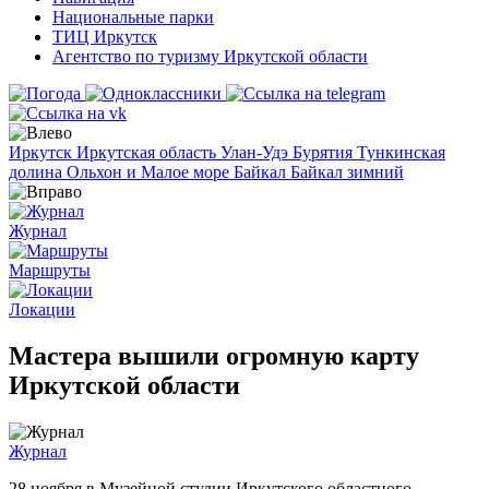
Национальные парки
ТИЦ Иркутск
Агентство по туризму Иркутской области
Иркутск
Иркутская область
Улан-Удэ
Бурятия
Тункинская
долина
Ольхон и Малое море
Байкал
Байкал зимний
Журнал
Маршруты
Локации
Мастера вышили огромную карту
Иркутской области
Журнал
28 ноября в Музейной студии Иркутского областного