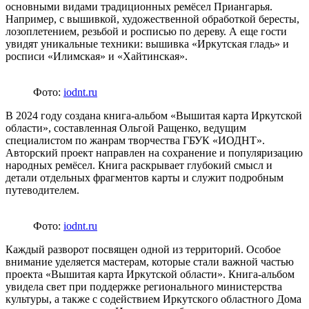
основными видами традиционных ремёсел Приангарья.
Например, с вышивкой, художественной обработкой бересты,
лозоплетением, резьбой и росписью по дереву. А еще гости
увидят уникальные техники: вышивка «Иркутская гладь» и
росписи «Илимская» и «Хайтинская».
Фото:
iodnt.ru
В 2024 году создана книга-альбом «Вышитая карта Иркутской
области», составленная Ольгой Ращенко, ведущим
специалистом по жанрам творчества ГБУК «ИОДНТ».
Авторский проект направлен на сохранение и популяризацию
народных ремёсел. Книга раскрывает глубокий смысл и
детали отдельных фрагментов карты и служит подробным
путеводителем.
Фото:
iodnt.ru
Каждый разворот посвящен одной из территорий. Особое
внимание уделяется мастерам, которые стали важной частью
проекта «Вышитая карта Иркутской области». Книга-альбом
увидела свет при поддержке регионального министерства
культуры, а также с содействием Иркутского областного Дома