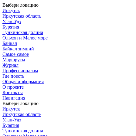
Выбери локацию
Иркутск
Иркутская область
Улан-Удэ
Бурятия
Тункинская долина
Ольхон и Малое море
Байкал
Байкал зимний
Самое-самое
Маршруты
Журнал
Профессионалам
Где поесть
Общая информация
О проекте
Контакты
Навигация
Выбери локацию
Иркутск
Иркутская область
Улан-Удэ
Бурятия
Тункинская долина