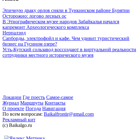
Эпичную драку орлов сняли в Тункинском районе Бурятии
Осторожно: логово лесных ос
В Этнографическом музее народов Забайкалья начался
капремонт Археологического комплекса
Нерпалэнд
Сапборды, электрофойл и кафе. Чем удивит туристический
бизнес на Гусином озере?
Усть-Кутский сользавод воссоздают в виртуальной реальности
сотрудники местного исторического музея
Локации
Где поесть
Самое-самое
Журнал
Маршруты
Контакты
О проекте
Погода
Навигация
По всем вопросам:
Baikalfrontir@gmail.com
Рекламный кит
(с) Baikalgo.ru