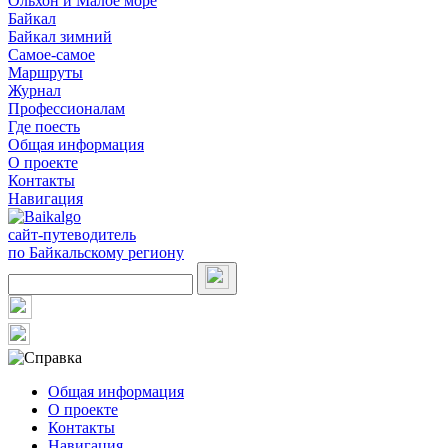
Ольхон и Малое море
Байкал
Байкал зимний
Самое-самое
Маршруты
Журнал
Профессионалам
Где поесть
Общая информация
О проекте
Контакты
Навигация
сайт-путеводитель
по Байкальскому региону
Общая информация
О проекте
Контакты
Навигация