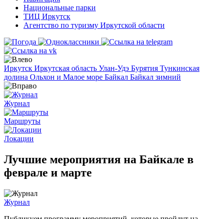
Национальные парки
ТИЦ Иркутск
Агентство по туризму Иркутской области
Иркутск
Иркутская область
Улан-Удэ
Бурятия
Тункинская
долина
Ольхон и Малое море
Байкал
Байкал зимний
Журнал
Маршруты
Локации
Лучшие мероприятия на Байкале в
феврале и марте
Журнал
Публикуем программу мероприятий, которые пройдут на