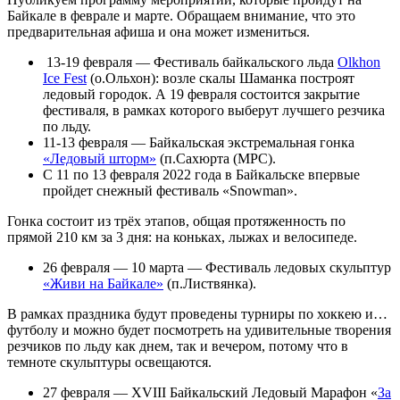
Байкале в феврале и марте. Обращаем внимание, что это
предварительная афиша и она может измениться.
13-19 февраля — Фестиваль байкальского льда
Olkhon
Ice Fest
(о.Ольхон):
возле скалы Шаманка построят
ледовый городок. А 19 февраля состоится закрытие
фестиваля, в рамках которого выберут лучшего резчика
по льду.
11-13 февраля — Байкальская экстремальная гонка
«Ледовый шторм»
(п.Сахюрта (МРС).
С 11 по 13 февраля 2022 года в Байкальске впервые
пройдет снежный фестиваль «Snowman».
Гонка состоит из трёх этапов, общая протяженность по
прямой 210 км за 3 дня: на коньках, лыжах и велосипеде.
26 февраля — 10 марта — Фестиваль ледовых скульптур
«Живи на Байкале»
(п.Листвянка).
В рамках праздника будут проведены турниры по хоккею и…
футболу и можно будет посмотреть на удивительные творения
резчиков по льду как днем, так и вечером, потому что в
темноте скульптуры освещаются.
27 февраля — XVIII Байкальский Ледовый Марафон «
За