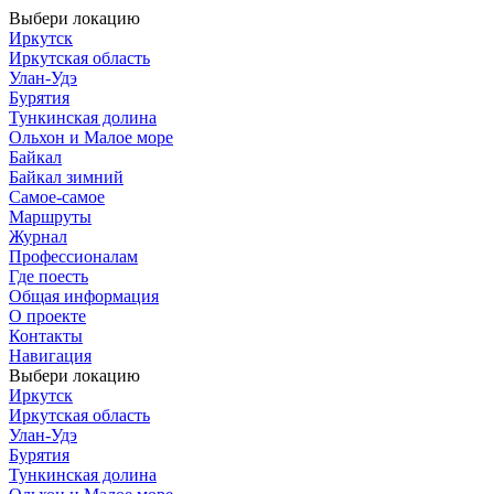
Выбери локацию
Иркутск
Иркутская область
Улан-Удэ
Бурятия
Тункинская долина
Ольхон и Малое море
Байкал
Байкал зимний
Самое-самое
Маршруты
Журнал
Профессионалам
Где поесть
Общая информация
О проекте
Контакты
Навигация
Выбери локацию
Иркутск
Иркутская область
Улан-Удэ
Бурятия
Тункинская долина