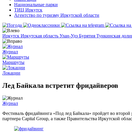
Национальные парки
ТИЦ Иркутск
Агентство по туризму Иркутской области
Иркутск
Иркутская область
Улан-Удэ
Бурятия
Тункинская дол
Журнал
Маршруты
Локации
Лед Байкала встретит фридайверов
Журнал
Фестиваль фридайвинга «Под лед Байкала» пройдет во второй 
партнера Capital Group, а также Правительства Иркутской обл