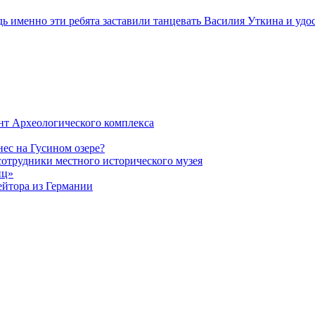
 именно эти ребята заставили танцевать Василия Уткина и удо
нт Археологического комплекса
ес на Гусином озере?
сотрудники местного исторического музея
иц»
ейтора из Германии