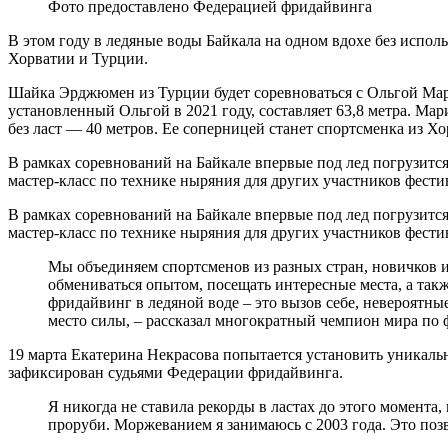
Фото предоставлено Федерацией фридайвинга
В этом году в ледяные воды Байкала на одном вдохе без испо
Хорватии и Турции.
Шайка Эрджюмен из Турции будет соревноваться с Ольгой Марк
установленный Ольгой в 2021 году, составляет 63,8 метра. Ма
без ласт — 40 метров. Ее соперницей станет спортсменка из Х
В рамках соревнований на Байкале впервые под лед погрузитс
мастер-класс по технике ныряния для других участников фести
В рамках соревнований на Байкале впервые под лед погрузитс
мастер-класс по технике ныряния для других участников фести
Мы объединяем спортсменов из разных стран, новичков и 
обмениваться опытом, посещать интересные места, а так
фридайвинг в ледяной воде – это вызов себе, невероятны
место силы, – рассказал многократный чемпион мира по
19 марта Екатерина Некрасова попытается установить уникальн
зафиксирован судьями Федерации фридайвинга.
Я никогда не ставила рекорды в ластах до этого момента,
проруби. Моржеванием я занимаюсь с 2003 года. Это позво