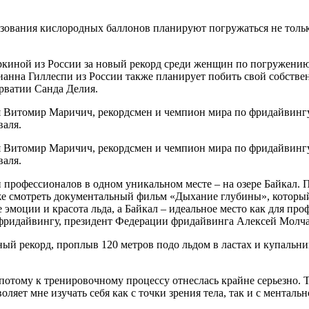
льзования кислородных баллонов планируют погружаться не толь
иной из России за новый рекорд среди женщин по погружению в
рианна Гиллеспи из России также планирует побить свой собств
орватии Санда Делия.
я Витомир Маричич, рекордсмен и чемпион мира по фридайвингу
валя.
я Витомир Маричич, рекордсмен и чемпион мира по фридайвингу
валя.
профессионалов в одном уникальном месте – на озере Байкал. Пя
же смотреть документальный фильм «Дыхание глубины», который
е эмоции и красота льда, а Байкал – идеальное место как для пр
 фридайвингу, президент Федерации фридайвинга Алексей Молч
ый рекорд, проплыв 120 метров подо льдом в ластах и купальни
 потому к тренировочному процессу отнеслась крайне серьезно. Тр
ляет мне изучать себя как с точки зрения тела, так и с менталь