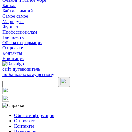
Ольхон и Малое море
Байкал
Байкал зимний
Самое-самое
Маршруты
Журнал
Профессионалам
Где поесть
Общая информация
О проекте
Контакты
Навигация
сайт-путеводитель
по Байкальскому региону
Общая информация
О проекте
Контакты
Навигация