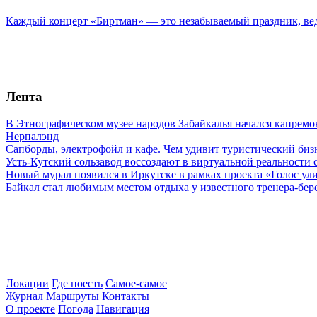
Каждый концерт «Биртман» — это незабываемый праздник, ведь
Лента
В Этнографическом музее народов Забайкалья начался капремо
Нерпалэнд
Сапборды, электрофойл и кафе. Чем удивит туристический бизн
Усть-Кутский сользавод воссоздают в виртуальной реальности 
Новый мурал появился в Иркутске в рамках проекта «Голос ул
Байкал стал любимым местом отдыха у известного тренера-бер
Локации
Где поесть
Самое-самое
Журнал
Маршруты
Контакты
О проекте
Погода
Навигация