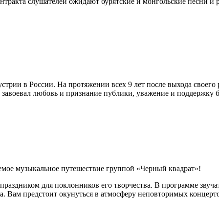
антракта слушателей ожидают бурятские и монгольские песни и 
рии в России. На протяжении всех 9 лет после выхода своего р
 завоевал любовь и признание публики, уважение и поддержку 
аемое музыкальное путешествие группой «Черный квадрат»!
праздником для поклонников его творчества. В программе звуч
а. Вам предстоит окунуться в атмосферу неповторимых концерто