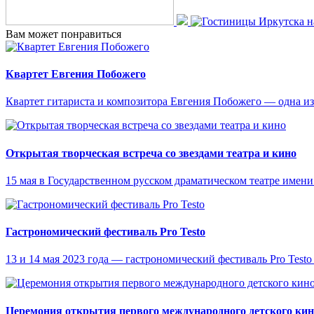
Вам может понравиться
Квартет Евгения Побожего
Квартет гитариста и композитора Евгения Побожего — одна и
Открытая творческая встреча со звездами театра и кино
15 мая в Государственном русском драматическом театре имени 
Гастрономический фестиваль Pro Testo
13 и 14 мая 2023 года — гастрономический фестиваль Pro Testo 
Церемония открытия первого международного детского ки