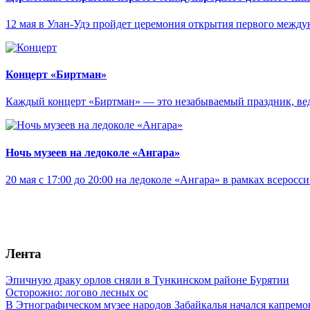
12 мая в Улан-Удэ пройдет церемония открытия первого межд
Концерт «Биртман»
Каждый концерт «Биртман» — это незабываемый праздник, ведь
Ночь музеев на ледоколе «Ангара»
20 мая с 17:00 до 20:00 на ледоколе «Ангара» в рамках всерос
Лента
Эпичную драку орлов сняли в Тункинском районе Бурятии
Осторожно: логово лесных ос
В Этнографическом музее народов Забайкалья начался капремо