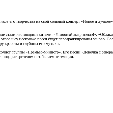
ов его творчества на свой сольный концерт «Новое и лучшее». К
рые стали настоящими хитами: «Үглөөнэй амар мэндэ!», «Облака
этого шоу несколько песен будут переаранжированы заново. С
ру красоты и глубины его музыки.
лист группы «Премьер-министр». Его песни «Девочка с севера» и
э и подарит зрителям незабываемые эмоции.