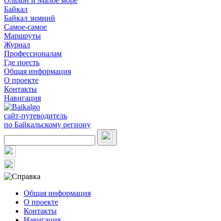
Ольхон и Малое море
Байкал
Байкал зимний
Самое-самое
Маршруты
Журнал
Профессионалам
Где поесть
Общая информация
О проекте
Контакты
Навигация
сайт-путеводитель
по Байкальскому региону
Общая информация
О проекте
Контакты
Навигация