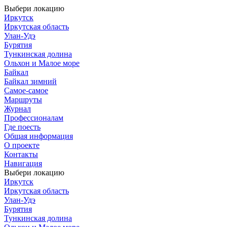
Выбери локацию
Иркутск
Иркутская область
Улан-Удэ
Бурятия
Тункинская долина
Ольхон и Малое море
Байкал
Байкал зимний
Самое-самое
Маршруты
Журнал
Профессионалам
Где поесть
Общая информация
О проекте
Контакты
Навигация
Выбери локацию
Иркутск
Иркутская область
Улан-Удэ
Бурятия
Тункинская долина