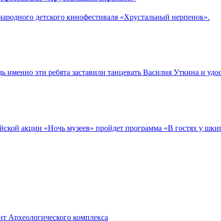
ународного детского кинофестиваля «Хрустальный нерпенок».
 именно эти ребята заставили танцевать Василия Уткина и удо
сийской акции «Ночь музеев» пройдет программа «В гостях у шки
нт Археологического комплекса