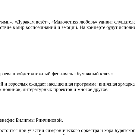
атыми», «Дуракам везёт», «Малолетняя любовь» удивит слушате
твие в мир воспоминаний и эмоций. На концерте будут исполне
мсараева пройдет книжный фестиваль «Бумажный ключ».
тей и взрослых ожидает насыщенная программа: книжная ярмарка,
 новинок, литературных проектов и многое другое.
т бенефис Билигмы Ринчиновой.
тоится при участии симфонического оркестра и хора Бурятского