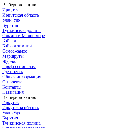
Выбери локацию
Иркутск
Иркутская область
Улан-Удэ
Бурятия
Тункинская долина
Ольхон и Малое море
Байкал
Байкал зимний
Самое-самое
Маршруты
Журнал
Профессионалам
Где поесть
Общая информация
О проекте
Контакты
Навигация
Выбери локацию
Иркутск
Иркутская область
Улан-Удэ
Бурятия
Тункинская долина