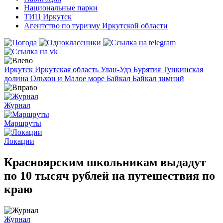
Национальные парки
ТИЦ Иркутск
Агентство по туризму Иркутской области
Иркутск
Иркутская область
Улан-Удэ
Бурятия
Тункинская
долина
Ольхон и Малое море
Байкал
Байкал зимний
Журнал
Маршруты
Локации
Красноярским школьникам выдадут
по 10 тысяч рублей на путешествия по
краю
Журнал