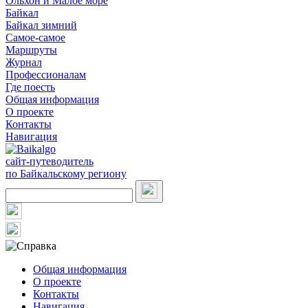
Ольхон и Малое море
Байкал
Байкал зимний
Самое-самое
Маршруты
Журнал
Профессионалам
Где поесть
Общая информация
О проекте
Контакты
Навигация
сайт-путеводитель
по Байкальскому региону
Общая информация
О проекте
Контакты
Навигация