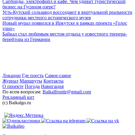
Сапборды, электрофойл и кафе. Чем удивит туристический
бизнес на Гусином озере?
Усть-Кутский сользавод воссоздают в виртуальной реальности
сотрудники местного исторического музея
Новый мурал появился в Иркутске в рамках проекта «Голос
улиц»
Байкал стал любимым местом отдыха у известного тренера-
берейтора из Германии
Локации
Где поесть
Самое-самое
Журнал
Маршруты
Контакты
О проекте
Погода
Навигация
По всем вопросам:
Baikalfrontir@gmail.com
Рекламный кит
(с) Baikalgo.ru