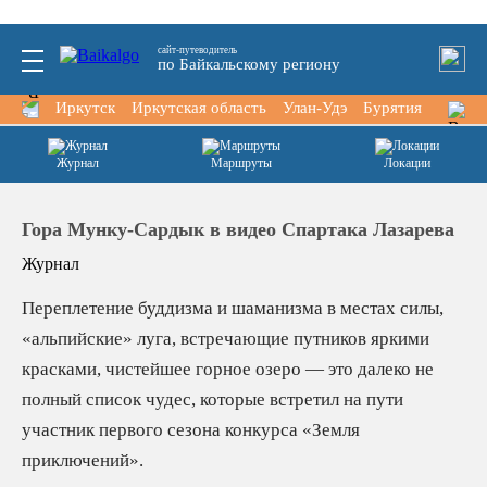
сайт-путеводитель
по Байкальскому региону
Иркутск
Иркутская область
Улан-Удэ
Бурятия
Тункин
Журнал
Маршруты
Локации
Гора Мунку-Сардык в видео Спартака Лазарева
Журнал
Переплетение буддизма и шаманизма в местах силы,
«альпийские» луга, встречающие путников яркими
красками, чистейшее горное озеро — это далеко не
полный список чудес, которые встретил на пути
участник первого сезона конкурса «Земля
приключений».