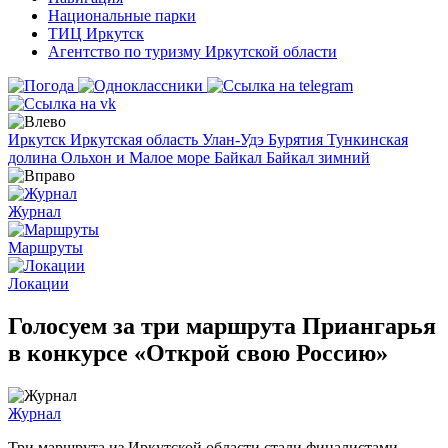
Национальные парки
ТИЦ Иркутск
Агентство по туризму Иркутской области
Иркутск
Иркутская область
Улан-Удэ
Бурятия
Тункинская
долина
Ольхон и Малое море
Байкал
Байкал зимний
Журнал
Маршруты
Локации
Голосуем за три маршрута Приангарья
в конкурсе «Открой свою Россию»
Журнал
Три маршрута из Иркутской области стали финалистами