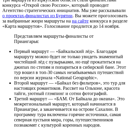
конкурса «Открой свою Россию», который проводит
Агентство стратегических инициатив. Мы уже рассказывали
о проектах-финалистах из Бурятии
.
Вы можете проголосовать
за выбранные жюри маршруты на
на сайте
конкурса в разделе
«Карта маршрутов». Голосование продлится до 14 ноября.
Представляем маршруты-финалисты от
Приангарья:
Первый маршрут — «Байкальский лёд». Благодаря
маршруту можно будет не только увидеть знаменитый
чистейший лёд с пузырьками, но ещё прокатиться на
джипах по степям и попариться в сибирской бане. Этот
тур вошел в топ-30 самых незабываемых путешествий
по версии журнала «National Geographic».
Второй маршрут — «Байкал без фильтров», это тур для
настоящих романтиков. Рассвет на Ольхоне, красота
тайги, уютный глэмпинг и сотни фотографий.
Третий маршрут — «БАМ. От Байкала до океана». Это
межрегиональный маршрут, который начинается в
Прианагрье, а заканчивается на острове Сахалин. В
программу тура включены горячие источники, самая
северная пустыня мира, горы, путешественников
познакомят с культурой коренных народов.