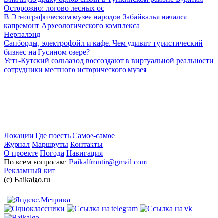
Осторожно: логово лесных ос
В Этнографическом музее народов Забайкалья начался
капремонт Археологического комплекса
Нерпалэнд
Сапборды, электрофойл и кафе. Чем удивит туристический
бизнес на Гусином озере?
Усть-Кутский сользавод воссоздают в виртуальной реальности
сотрудники местного исторического музея
Локации
Где поесть
Самое-самое
Журнал
Маршруты
Контакты
О проекте
Погода
Навигация
По всем вопросам:
Baikalfrontir@gmail.com
Рекламный кит
(с) Baikalgo.ru