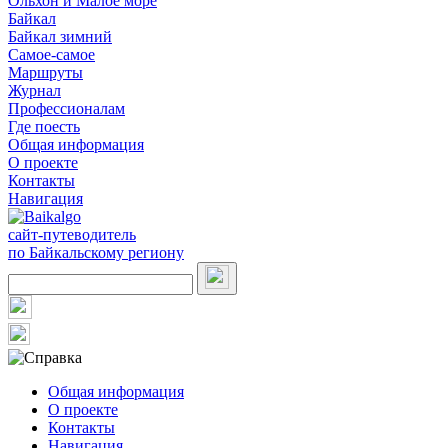
Ольхон и Малое море
Байкал
Байкал зимний
Самое-самое
Маршруты
Журнал
Профессионалам
Где поесть
Общая информация
О проекте
Контакты
Навигация
сайт-путеводитель
по Байкальскому региону
Общая информация
О проекте
Контакты
Навигация