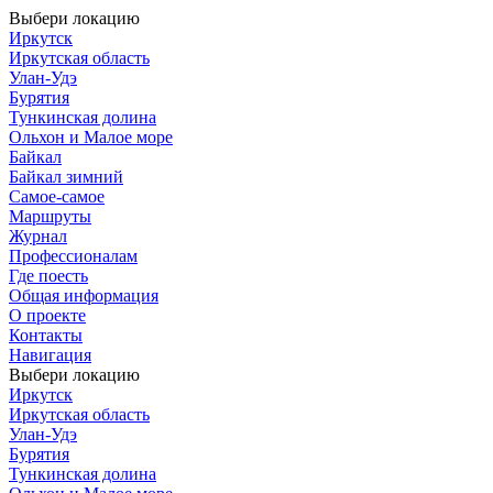
Выбери локацию
Иркутск
Иркутская область
Улан-Удэ
Бурятия
Тункинская долина
Ольхон и Малое море
Байкал
Байкал зимний
Самое-самое
Маршруты
Журнал
Профессионалам
Где поесть
Общая информация
О проекте
Контакты
Навигация
Выбери локацию
Иркутск
Иркутская область
Улан-Удэ
Бурятия
Тункинская долина