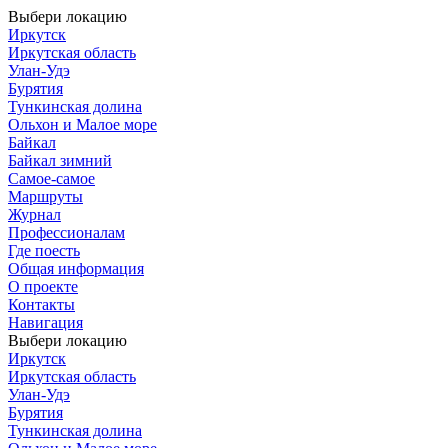
Выбери локацию
Иркутск
Иркутская область
Улан-Удэ
Бурятия
Тункинская долина
Ольхон и Малое море
Байкал
Байкал зимний
Самое-самое
Маршруты
Журнал
Профессионалам
Где поесть
Общая информация
О проекте
Контакты
Навигация
Выбери локацию
Иркутск
Иркутская область
Улан-Удэ
Бурятия
Тункинская долина