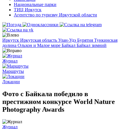
Национальные парки
ТИЦ Иркутск
Агентство по туризму Иркутской области
Иркутск
Иркутская область
Улан-Удэ
Бурятия
Тункинская
долина
Ольхон и Малое море
Байкал
Байкал зимний
Журнал
Маршруты
Локации
Фото с Байкала победило в
престижном конкурсе World Nature
Photography Awards
Журнал