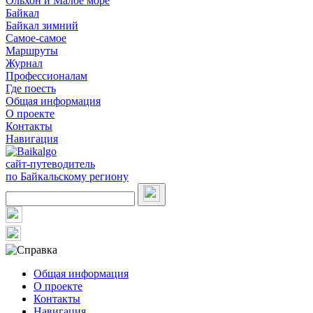
Ольхон и Малое море
Байкал
Байкал зимний
Самое-самое
Маршруты
Журнал
Профессионалам
Где поесть
Общая информация
О проекте
Контакты
Навигация
сайт-путеводитель
по Байкальскому региону
Общая информация
О проекте
Контакты
Навигация