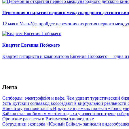
Церемония открытия первого международного детского ки
12 мая в Улан-Удэ пройдет церемония открытия первого межд
Квартет Евгения Побожего
Квартет гитариста и композитора Евгения Побожего — одна и
Лента
Сапборды, электрофойл и кафе. Чем удивит туристический бизн
Усть-Кутский сользавод воссоздают в виртуальной реальности 
Новый мурал появился в Иркутске в рамках проекта «Голос ул
Байкал стал любимым местом отдыха у известного тренера-бер
Оронские рассветы в Витимском заповеднике
Сотрудники экопарка «Южный Байкал» записали видеообраще