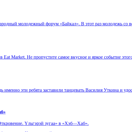
ународный молодежный форум «Байкал». В этот раз молодежь со в
в Eat Market. Не пропустите самое вкусное и яркое событие этог
 именно эти ребята заставили танцевать Василия Уткина и удо
аб»
«Откровение. Yльгэрэй зугаа» в «Хэб—Хаб».