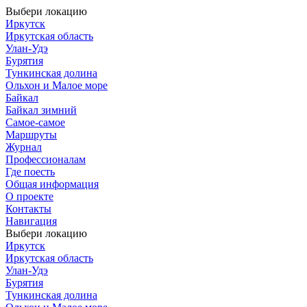
Выбери локацию
Иркутск
Иркутская область
Улан-Удэ
Бурятия
Тункинская долина
Ольхон и Малое море
Байкал
Байкал зимний
Самое-самое
Маршруты
Журнал
Профессионалам
Где поесть
Общая информация
О проекте
Контакты
Навигация
Выбери локацию
Иркутск
Иркутская область
Улан-Удэ
Бурятия
Тункинская долина