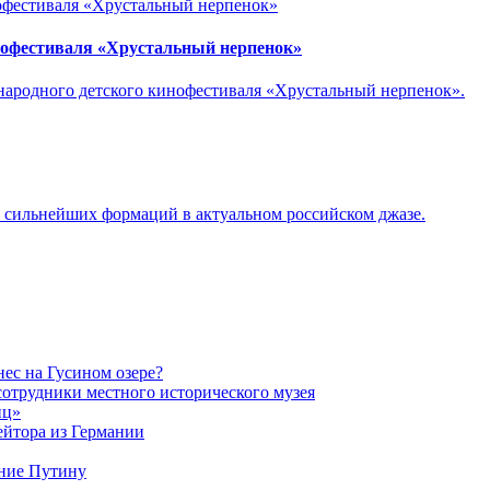
нофестиваля «Хрустальный нерпенок»
ународного детского кинофестиваля «Хрустальный нерпенок».
з сильнейших формаций в актуальном российском джазе.
ес на Гусином озере?
сотрудники местного исторического музея
иц»
ейтора из Германии
ние Путину