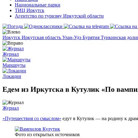
Национальные парки
ТИЦ Иркутск
Агентство по туризму Иркутской области
Иркутск
Иркутская область
Улан-Удэ
Бурятия
Тункинская дол
Журнал
Маршруты
Локации
Едем из Иркутска в Кутулик «По вампи
Журнал
«Путешествия со смыслом»
едут в Кутулик — на родину к драм
Фото из открытых источников