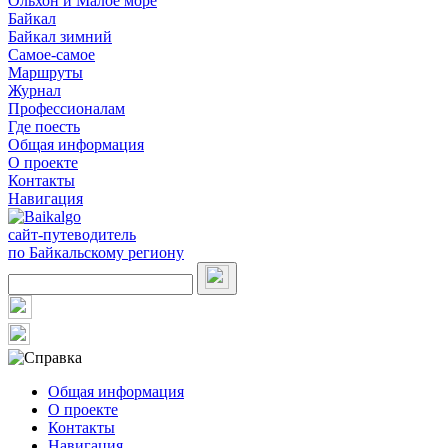
Ольхон и Малое море
Байкал
Байкал зимний
Самое-самое
Маршруты
Журнал
Профессионалам
Где поесть
Общая информация
О проекте
Контакты
Навигация
сайт-путеводитель
по Байкальскому региону
Общая информация
О проекте
Контакты
Навигация