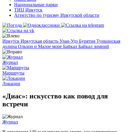
Национальные парки
ТИЦ Иркутск
Агентство по туризму Иркутской области
Иркутск
Иркутская область
Улан-Удэ
Бурятия
Тункинская
долина
Ольхон и Малое море
Байкал
Байкал зимний
Журнал
Маршруты
Локации
«Диас»: искусство как повод для
встречи
Журнал
В иркутском 130-м квартале есть место, где современное