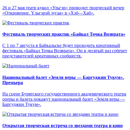
26 и 27 мая театр кукол «Ульгэр» проводит творческий вечер
«Откровение. Yльгэрэй зугаа» в «Хэб—Хаб».
Фестиваль творческих практик «Байкал Точка Возврата»
С 1 по 7 августа в Байкальске будет проходить креативный
фестиваль «Байкал Точка Возврата». Он в десятый раз соберет
представителей креативных сообществ.
Национальный балет «Земля веры — Баргуджин Тукум‎».
Премьера
На сцене Бурятского государственного академического театра
оперы и балета покажут национальный балет «Земля веры —
Баргуджин Тукум‎».
Открытая творческая встреча со звездами театра и кино