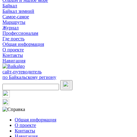
Ольхон и Малое море
Байкал
Байкал зимний
Самое-самое
Маршруты
Журнал
Профессионалам
Где поесть
Общая информация
О проекте
Контакты
Навигация
сайт-путеводитель
по Байкальскому региону
Общая информация
О проекте
Контакты
Навигация