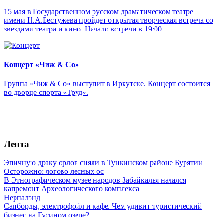
15 мая в Государственном русском драматическом театре
имени Н.А.Бестужева пройдет открытая творческая встреча со
звездами театра и кино. Начало встречи в 19:00.
Концерт «Чиж & Cо»
Группа «Чиж & Co» выступит в Иркутске. Концерт состоится
во дворце спорта «Труд».
Лента
Эпичную драку орлов сняли в Тункинском районе Бурятии
Осторожно: логово лесных ос
В Этнографическом музее народов Забайкалья начался
капремонт Археологического комплекса
Нерпалэнд
Сапборды, электрофойл и кафе. Чем удивит туристический
бизнес на Гусином озере?