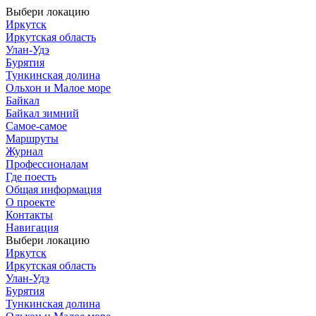
Выбери локацию
Иркутск
Иркутская область
Улан-Удэ
Бурятия
Тункинская долина
Ольхон и Малое море
Байкал
Байкал зимний
Самое-самое
Маршруты
Журнал
Профессионалам
Где поесть
Общая информация
О проекте
Контакты
Навигация
Выбери локацию
Иркутск
Иркутская область
Улан-Удэ
Бурятия
Тункинская долина