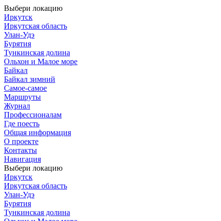
Выбери локацию
Иркутск
Иркутская область
Улан-Удэ
Бурятия
Тункинская долина
Ольхон и Малое море
Байкал
Байкал зимний
Самое-самое
Маршруты
Журнал
Профессионалам
Где поесть
Общая информация
О проекте
Контакты
Навигация
Выбери локацию
Иркутск
Иркутская область
Улан-Удэ
Бурятия
Тункинская долина