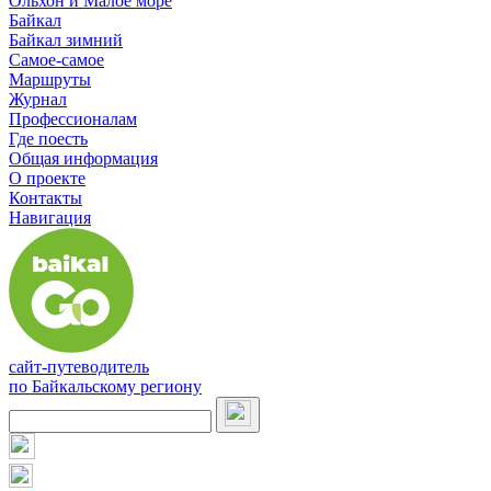
Ольхон и Малое море
Байкал
Байкал зимний
Самое-самое
Маршруты
Журнал
Профессионалам
Где поесть
Общая информация
О проекте
Контакты
Навигация
сайт-путеводитель
по Байкальскому региону