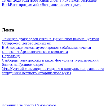
13 мая 2023 года Жора Князь споет в иркутском ресторане
RockBar с программой «Возвращение легенды».
Лента
Эпичную драку орлов сняли в Тункинском районе Бурятии
Осторожно: логово лесных ос
В Этнографическом музее народов Забайкалья начался
капремонт Археологического комплекса
Нерпалэнд
Сапборды, электрофойл и кафе. Чем удивит туристический
бизнес на Гусином озере?
Усть-Кутский сользавод воссоздают в виртуальной реальности
сотрудники местного исторического музея
Локации
Где поесть
Самое-самое