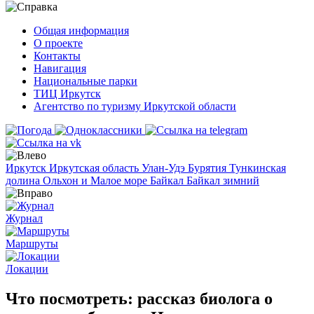
Общая информация
О проекте
Контакты
Навигация
Национальные парки
ТИЦ Иркутск
Агентство по туризму Иркутской области
Иркутск
Иркутская область
Улан-Удэ
Бурятия
Тункинская
долина
Ольхон и Малое море
Байкал
Байкал зимний
Журнал
Маршруты
Локации
Что посмотреть: рассказ биолога о